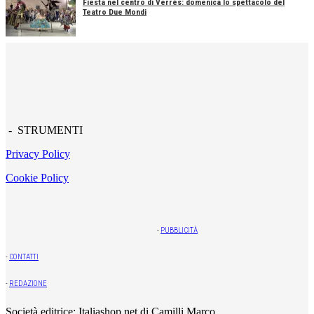
Fiesta nel centro di Verrès: domenica lo spettacolo del
Teatro Due Mondi
- STRUMENTI
Privacy Policy
Cookie Policy
-
PUBBLICITÀ
-
CONTATTI
-
REDAZIONE
Società editrice: Italiashop.net di Camilli Marco