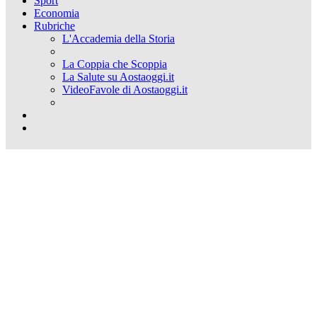
Sport
Economia
Rubriche
L'Accademia della Storia
La Coppia che Scoppia
La Salute su Aostaoggi.it
VideoFavole di Aostaoggi.it