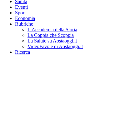
Sanità
Eventi
Sport
Economia
Rubriche
L'Accademia della Storia
La Coppia che Scoppia
La Salute su Aostaoggi.it
VideoFavole di Aostaoggi.it
Ricerca