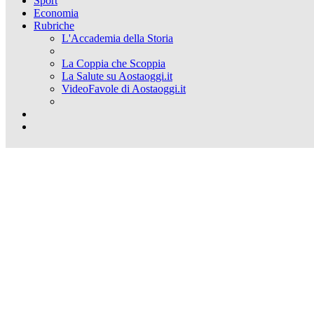
Sport
Economia
Rubriche
L'Accademia della Storia
La Coppia che Scoppia
La Salute su Aostaoggi.it
VideoFavole di Aostaoggi.it