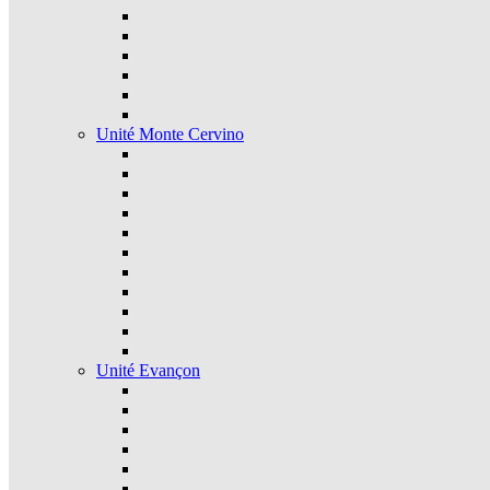
Unité Monte Cervino
Unité Evançon