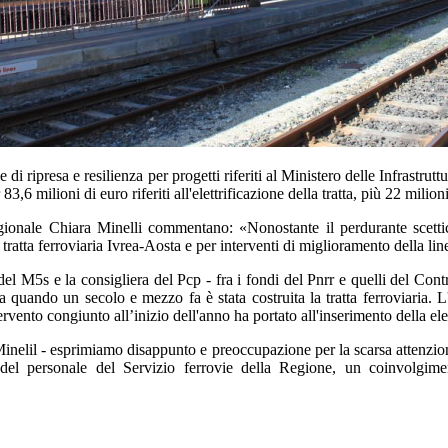
 ripresa e resilienza per progetti riferiti al Ministero delle Infrastruttu
83,6 milioni di euro riferiti all'elettrificazione della tratta, più 22 mil
egionale Chiara Minelli commentano: «Nonostante il perdurante scettici
a tratta ferroviaria Ivrea-Aosta e per interventi di miglioramento della lin
l M5s e la consigliera del Pcp - fra i fondi del Pnrr e quelli del Contr
 da quando un secolo e mezzo fa è stata costruita la tratta ferroviar
ervento congiunto all’inizio dell'anno ha portato all'inserimento della ele
inelil - esprimiamo disappunto e preoccupazione per la scarsa attenzion
del personale del Servizio ferrovie della Regione, un coinvolgime