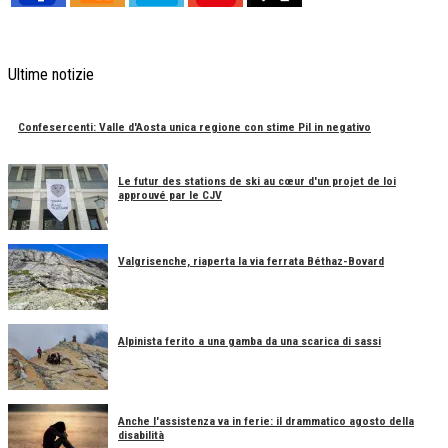
Ultime notizie
Confesercenti: Valle d'Aosta unica regione con stime Pil in negativo
Le futur des stations de ski au cœur d'un projet de loi
approuvé par le CJV
Valgrisenche, riaperta la via ferrata Béthaz-Bovard
Alpinista ferito a una gamba da una scarica di sassi
Anche l'assistenza va in ferie: il drammatico agosto della
disabilità