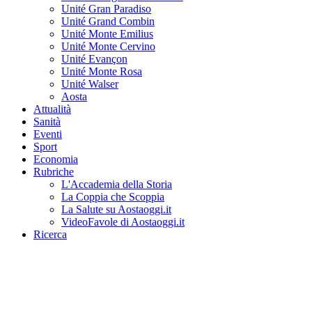
Unité Gran Paradiso
Unité Grand Combin
Unité Monte Emilius
Unité Monte Cervino
Unité Evançon
Unité Monte Rosa
Unité Walser
Aosta
Attualità
Sanità
Eventi
Sport
Economia
Rubriche
L'Accademia della Storia
La Coppia che Scoppia
La Salute su Aostaoggi.it
VideoFavole di Aostaoggi.it
Ricerca