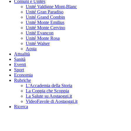
Comuni e Unités
Unité Valdigne Mont-Blanc
Unité Gran Paradiso
Unité Grand Combin
Unité Monte Emilius
Unité Monte Cervino
Unité Evançon
Unité Monte Rosa
Unité Walser
Aosta
Attualità
Sanità
Eventi
Sport
Economia
Rubriche
L'Accademia della Storia
La Coppia che Scoppia
La Salute su Aostaoggi.it
VideoFavole di Aostaoggi.it
Ricerca