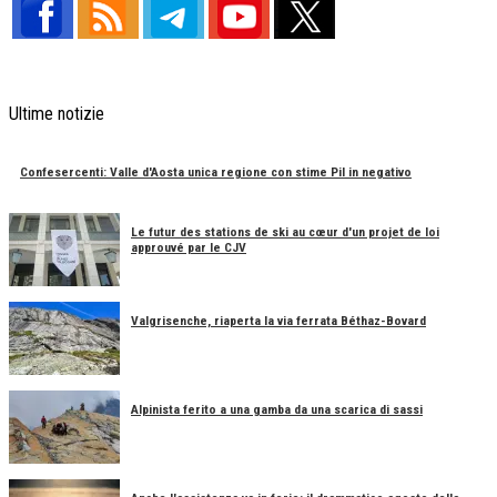
Ultime notizie
Confesercenti: Valle d'Aosta unica regione con stime Pil in negativo
Le futur des stations de ski au cœur d'un projet de loi
approuvé par le CJV
Valgrisenche, riaperta la via ferrata Béthaz-Bovard
Alpinista ferito a una gamba da una scarica di sassi