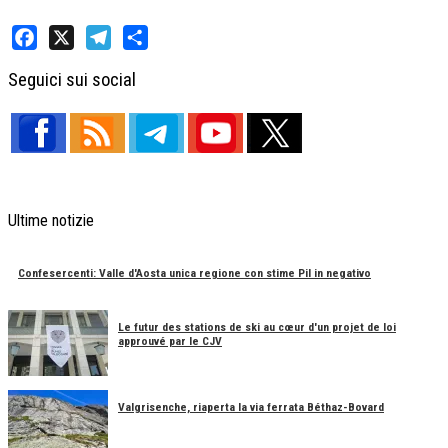
Facebook
X
Telegram
Share
Seguici sui social
Ultime notizie
Confesercenti: Valle d'Aosta unica regione con stime Pil in negativo
Le futur des stations de ski au cœur d'un projet de loi
approuvé par le CJV
Valgrisenche, riaperta la via ferrata Béthaz-Bovard