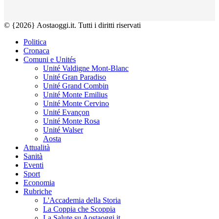
© {2026} Aostaoggi.it. Tutti i diritti riservati
Politica
Cronaca
Comuni e Unités
Unité Valdigne Mont-Blanc
Unité Gran Paradiso
Unité Grand Combin
Unité Monte Emilius
Unité Monte Cervino
Unité Evançon
Unité Monte Rosa
Unité Walser
Aosta
Attualità
Sanità
Eventi
Sport
Economia
Rubriche
L'Accademia della Storia
La Coppia che Scoppia
La Salute su Aostaoggi.it