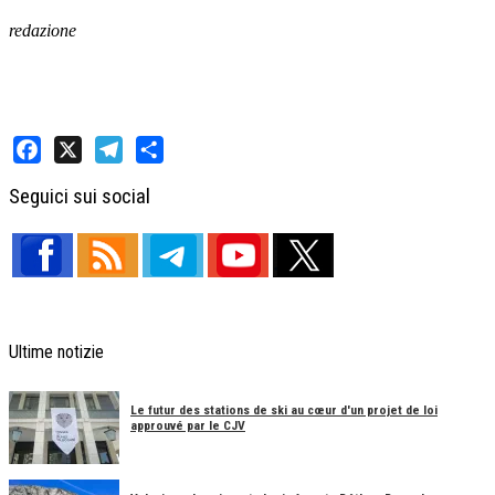
redazione
Facebook
X
Telegram
Share
Seguici sui social
Ultime notizie
Le futur des stations de ski au cœur d'un projet de loi
approuvé par le CJV