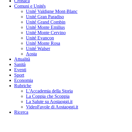
Cronaca
Comuni e Unités
Unité Valdigne Mont-Blanc
Unité Gran Paradiso
Unité Grand Combin
Unité Monte Emilius
Unité Monte Cervino
Unité Evançon
Unité Monte Rosa
Unité Walser
Aosta
Attualità
Sanità
Eventi
Sport
Economia
Rubriche
L'Accademia della Storia
La Coppia che Scoppia
La Salute su Aostaoggi.it
VideoFavole di Aostaoggi.it
Ricerca