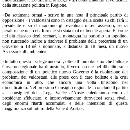
della situazione politica in Regione.
«Da settimane ormai - scrive in una nota il principale partito di
opposizione - i valdostani sono in ostaggio della scelta su chi farà il
presidente e su chi saranno gli eventuali nuovi assessori, senza
peraltro che una crisi formale sia stata mai realmente aperta. E, come
nel più classico degli scenari, la montagna ha partorito un topolino,
non riuscendo inoltre a risolvere il problema della precarietà di un
Governo a 18 né a nominare, a distanza di 18 mesi, un nuovo
Assessore all’ambiente».
«In tutto questo - si lege ancora -, oltre all’immobilismo che l’attuale
Governo regionale ha dimostrato, il vero assente nel dibattito sulla
composizione di un ipotetico nuovo Governo è la risoluzione dei
problemi dei valdostani, alle prese con il caro bollette e la crisi
economica in atto, che ancora una volta finiscono nel
dimenticatoio. Nel prossimo Consiglio regionale - conclude il partito
- i consiglieri della Lega Vallée d’Aoste chiederanno conto al
presidente sfiduciato, e improvvisamente ritrovatosi senza rivali,
degli enormi ritardi accumulati e delle intenzioni di questa
maggioranza sul futuro della Valle d’Aosta».