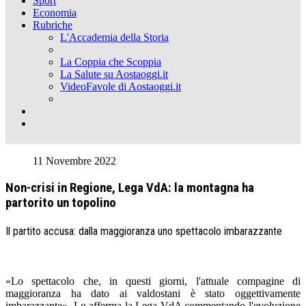
Sport
Economia
Rubriche
L'Accademia della Storia
La Coppia che Scoppia
La Salute su Aostaoggi.it
VideoFavole di Aostaoggi.it
11 Novembre 2022
Non-crisi in Regione, Lega VdA: la montagna ha
partorito un topolino
Il partito accusa: dalla maggioranza uno spettacolo imbarazzante
«Lo spettacolo che, in questi giorni, l'attuale compagine di
maggioranza ha dato ai valdostani è stato oggettivamente
imbarazzante». Lo afferma la Lega VdA commentando l'evoluzione