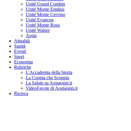
Unité Grand Combin
Unité Monte Emilius
Unité Monte Cervino
Unité Evançon
Unité Monte Rosa
Unité Walser
Aosta
Attualità
Sanità
Eventi
Sport
Economia
Rubriche
L'Accademia della Storia
La Coppia che Scoppia
La Salute su Aostaoggi.it
VideoFavole di Aostaoggi.it
Ricerca