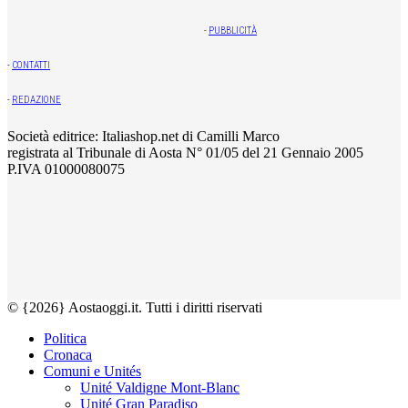
-
PUBBLICITÀ
-
CONTATTI
-
REDAZIONE
Società editrice: Italiashop.net di Camilli Marco
registrata al Tribunale di Aosta N° 01/05 del 21 Gennaio 2005
P.IVA 01000080075
© {2026} Aostaoggi.it. Tutti i diritti riservati
Politica
Cronaca
Comuni e Unités
Unité Valdigne Mont-Blanc
Unité Gran Paradiso