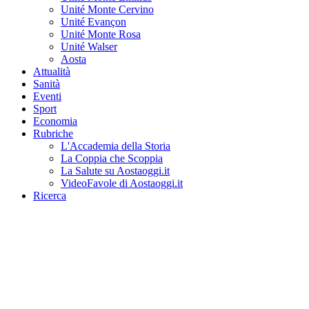
Unité Monte Cervino
Unité Evançon
Unité Monte Rosa
Unité Walser
Aosta
Attualità
Sanità
Eventi
Sport
Economia
Rubriche
L'Accademia della Storia
La Coppia che Scoppia
La Salute su Aostaoggi.it
VideoFavole di Aostaoggi.it
Ricerca