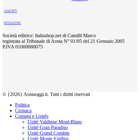
-
CONTATTI
-
REDAZIONE
Società editrice: Italiashop.net di Camilli Marco
registrata al Tribunale di Aosta N° 01/05 del 21 Gennaio 2005
P.IVA 01000080075
© {2026} Aostaoggi.it. Tutti i diritti riservati
Politica
Cronaca
Comuni e Unités
Unité Valdigne Mont-Blanc
Unité Gran Paradiso
Unité Grand Combin
Unité Monte Emilius