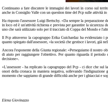
Continuano a fare discutere le immagini dei lavori in corso sul terri
anche in Consiglio Valle con un question time del Pcp sulle attività in 
Ha risposto l'assessore Luigi Bertschy. «Da sempre la preparazione de
in loco ed è un'attività richiesta e prevista per garantire la sicurezza 
uno che sarà utilizzato solo per il tracciato di Coppa del Mondo e l'altr
Il Pcp attraverso la capogruppo Erika Guichardaz ha evidenziato i p
quanto spiegato dall'assessore, «la società che gestisce i lavori, già ne
Ancora l'esponente della Giunta regionale: «Perseguiamo il nostro obiet
di aiuto per raggiungere l'obiettivo. Per quanto riguarda il periodo
decisione».
«L'assessore - ha replicato la capogruppo del Pcp - ci dice che sul l
onori della cronaca in maniera negativa, sollevando l'indignazione ge
momento che sappiamo di grande difficoltà anche per i ghiacciai e sop
Elena Giovinazzo