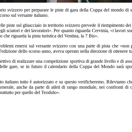
torio svizzero per preparare le piste di gara della Coppa del mondo di s
corso sul versante italiano.
lle piste sul ghiacciaio in territorio svizzero prevede il riempimento d
degli sciatori e dei lavoratori». Per quanto riguarda Cervinia, «i lavori 
o che riguarda la pista turistica del Ventina, la 7 Bis».
roblemi emersi sul versante svizzero con una parte di pista che «non p
ll'edizione dello scorso anno, aveva operato nella direzione di ottenere tu
tivo di realizzare una competizione sportiva di grande livello e di asso
 delle gare, se in futuro il calendario della Coppa del Mondo sarà spo
ato italiano tutto è autorizzato e su questo verificheremo. Rileviamo ch
nerale, anche da parte di atleti di rango mondiale, nei confronti di ch
rattutto per quello del Teodulo».