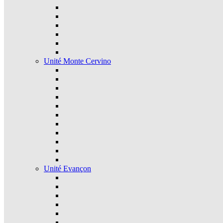
Unité Monte Cervino
Unité Evançon