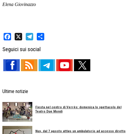
Elena Giovinazzo
Facebook
X
Telegram
Share
Seguici sui social
Ultime notizie
Fiesta nel centro di Verrès: domenica lo spettacolo del
Teatro Due Mondi
Nus, dal 7 agosto attivo un ambulatorio ad accesso diretto