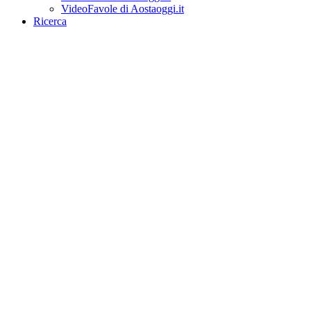
VideoFavole di Aostaoggi.it
Ricerca