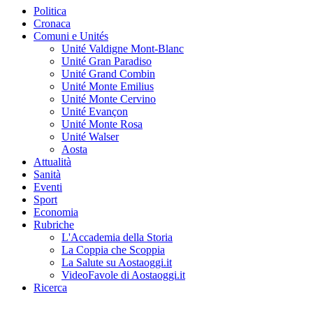
Politica
Cronaca
Comuni e Unités
Unité Valdigne Mont-Blanc
Unité Gran Paradiso
Unité Grand Combin
Unité Monte Emilius
Unité Monte Cervino
Unité Evançon
Unité Monte Rosa
Unité Walser
Aosta
Attualità
Sanità
Eventi
Sport
Economia
Rubriche
L'Accademia della Storia
La Coppia che Scoppia
La Salute su Aostaoggi.it
VideoFavole di Aostaoggi.it
Ricerca