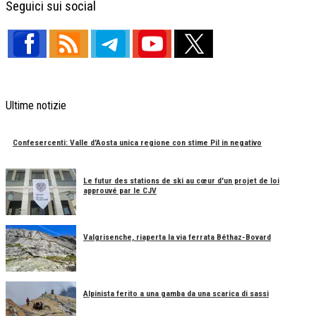
Seguici sui social
Ultime notizie
Confesercenti: Valle d'Aosta unica regione con stime Pil in negativo
Le futur des stations de ski au cœur d'un projet de loi
approuvé par le CJV
Valgrisenche, riaperta la via ferrata Béthaz-Bovard
Alpinista ferito a una gamba da una scarica di sassi