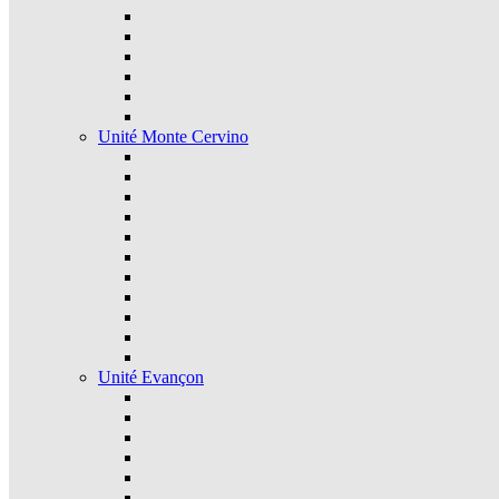
Unité Monte Cervino
Unité Evançon