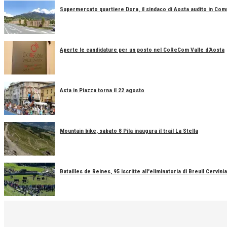
Supermercato quartiere Dora, il sindaco di Aosta audito in Co
Aperte le candidature per un posto nel CoReCom Valle d'Aosta
Asta in Piazza torna il 22 agosto
Mountain bike, sabato 8 Pila inaugura il trail La Stella
Batailles de Reines, 95 iscritte all'eliminatoria di Breuil Cervinia