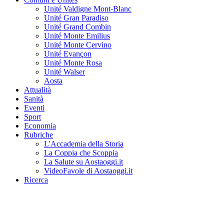
Unité Valdigne Mont-Blanc
Unité Gran Paradiso
Unité Grand Combin
Unité Monte Emilius
Unité Monte Cervino
Unité Evançon
Unité Monte Rosa
Unité Walser
Aosta
Attualità
Sanità
Eventi
Sport
Economia
Rubriche
L'Accademia della Storia
La Coppia che Scoppia
La Salute su Aostaoggi.it
VideoFavole di Aostaoggi.it
Ricerca