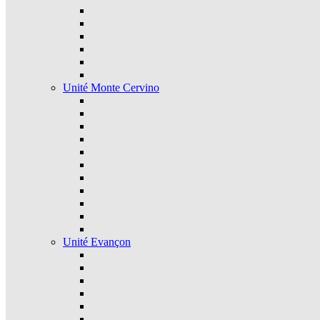
Unité Monte Cervino
Unité Evançon