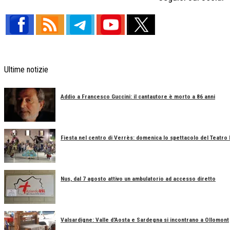
Ultime notizie
Addio a Francesco Guccini: il cantautore è morto a 86 anni
Fiesta nel centro di Verrès: domenica lo spettacolo del Teatro
Nus, dal 7 agosto attivo un ambulatorio ad accesso diretto
Valsardigne: Valle d'Aosta e Sardegna si incontrano a Ollomont