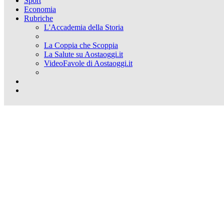
Sport
Economia
Rubriche
L'Accademia della Storia
La Coppia che Scoppia
La Salute su Aostaoggi.it
VideoFavole di Aostaoggi.it