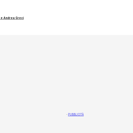
o e Andrea Greci
-
PUBBLICITÀ