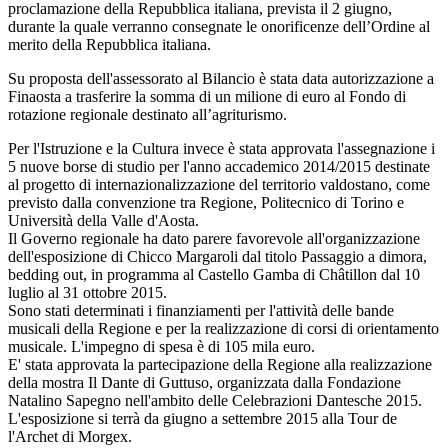
proclamazione della Repubblica italiana, prevista il 2 giugno,
durante la quale verranno consegnate le onorificenze dell’Ordine al
merito della Repubblica italiana.
Su proposta dell'assessorato al Bilancio è stata data autorizzazione a
Finaosta a trasferire la somma di un milione di euro al Fondo di
rotazione regionale destinato all’agriturismo.
Per l'Istruzione e la Cultura invece è stata approvata l'assegnazione i
5 nuove borse di studio per l'anno accademico 2014/2015 destinate
al progetto di internazionalizzazione del territorio valdostano, come
previsto dalla convenzione tra Regione, Politecnico di Torino e
Università della Valle d'Aosta.
Il Governo regionale ha dato parere favorevole all'organizzazione
dell'esposizione di Chicco Margaroli dal titolo Passaggio a dimora,
bedding out, in programma al Castello Gamba di Châtillon dal 10
luglio al 31 ottobre 2015.
Sono stati determinati i finanziamenti per l'attività delle bande
musicali della Regione e per la realizzazione di corsi di orientamento
musicale. L'impegno di spesa è di 105 mila euro.
E' stata approvata la partecipazione della Regione alla realizzazione
della mostra Il Dante di Guttuso, organizzata dalla Fondazione
Natalino Sapegno nell'ambito delle Celebrazioni Dantesche 2015.
L'esposizione si terrà da giugno a settembre 2015 alla Tour de
l'Archet di Morgex.