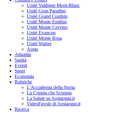
Unité Valdigne Mont-Blanc
Unité Gran Paradiso
Unité Grand Combin
Unité Monte Emilius
Unité Monte Cervino
Unité Evançon
Unité Monte Rosa
Unité Walser
Aosta
Attualità
Sanità
Eventi
Sport
Economia
Rubriche
L'Accademia della Storia
La Coppia che Scoppia
La Salute su Aostaoggi.it
VideoFavole di Aostaoggi.it
Ricerca