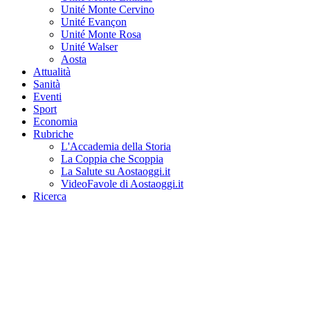
Unité Monte Cervino
Unité Evançon
Unité Monte Rosa
Unité Walser
Aosta
Attualità
Sanità
Eventi
Sport
Economia
Rubriche
L'Accademia della Storia
La Coppia che Scoppia
La Salute su Aostaoggi.it
VideoFavole di Aostaoggi.it
Ricerca