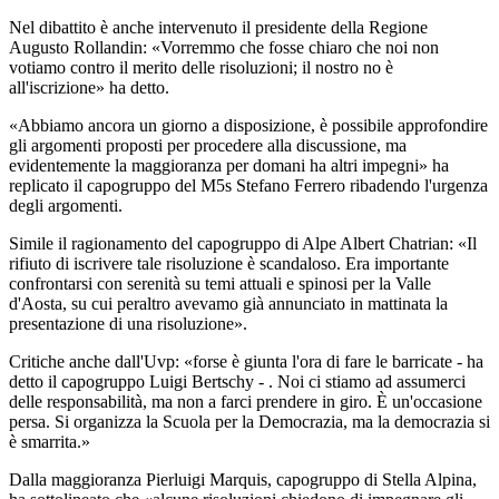
Nel dibattito è anche intervenuto il presidente della Regione
Augusto Rollandin: «Vorremmo che fosse chiaro che noi non
votiamo contro il merito delle risoluzioni; il nostro no è
all'iscrizione» ha detto.
«Abbiamo ancora un giorno a disposizione, è possibile approfondire
gli argomenti proposti per procedere alla discussione, ma
evidentemente la maggioranza per domani ha altri impegni» ha
replicato il capogruppo del M5s Stefano Ferrero ribadendo l'urgenza
degli argomenti.
Simile il ragionamento del capogruppo di Alpe Albert Chatrian: «Il
rifiuto di iscrivere tale risoluzione è scandaloso. Era importante
confrontarsi con serenità su temi attuali e spinosi per la Valle
d'Aosta, su cui peraltro avevamo già annunciato in mattinata la
presentazione di una risoluzione».
Critiche anche dall'Uvp: «forse è giunta l'ora di fare le barricate - ha
detto il capogruppo Luigi Bertschy - . Noi ci stiamo ad assumerci
delle responsabilità, ma non a farci prendere in giro. È un'occasione
persa. Si organizza la Scuola per la Democrazia, ma la democrazia si
è smarrita.»
Dalla maggioranza Pierluigi Marquis, capogruppo di Stella Alpina,