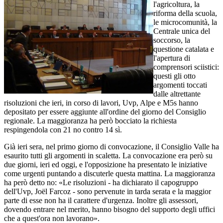
l'agricoltura, la
riforma della scuola,
le microcomunità, la
Centrale unica del
soccorso, la
questione catalata e
l'apertura di
comprensori sciistici:
questi gli otto
argomenti toccati
dalle altrettante
risoluzioni che ieri, in corso di lavori, Uvp, Alpe e M5s hanno
depositato per essere aggiunte all'ordine del giorno del Consiglio
regionale. La maggioranza ha però bocciato la richiesta
respingendola con 21 no contro 14 sì.
Già ieri sera, nel primo giorno di convocazione, il Consiglio Valle ha
esaurito tutti gli argomenti in scaletta. La convocazione era però su
due giorni, ieri ed oggi, e l'opposizione ha presentato le iniziative
come urgenti puntando a discuterle questa mattina. La maggioranza
ha però detto no: «Le risoluzioni - ha dichiarato il capogruppo
dell'Uvp, Joël Farcoz - sono pervenute in tarda serata e la maggior
parte di esse non ha il carattere d'urgenza. Inoltre gli assessori,
dovendo entrare nel merito, hanno bisogno del supporto degli uffici
che a quest'ora non lavorano».