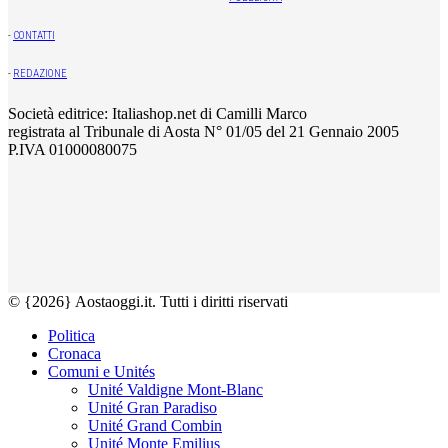
-
CONTATTI
-
REDAZIONE
Società editrice: Italiashop.net di Camilli Marco
registrata al Tribunale di Aosta N° 01/05 del 21 Gennaio 2005
P.IVA 01000080075
© {2026} Aostaoggi.it. Tutti i diritti riservati
Politica
Cronaca
Comuni e Unités
Unité Valdigne Mont-Blanc
Unité Gran Paradiso
Unité Grand Combin
Unité Monte Emilius