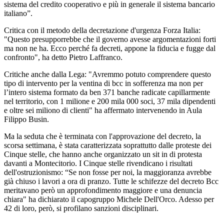
sistema del credito cooperativo e più in generale il sistema bancario
italiano”.
Critica con il metodo della decretazione d'urgenza Forza Italia:
"Questo presupporrebbe che il governo avesse argomentazioni forti
ma non ne ha. Ecco perché fa decreti, appone la fiducia e fugge dal
confronto", ha detto Pietro Laffranco.
Critiche anche dalla Lega: "Avremmo potuto comprendere questo
tipo di intervento per la ventina di bcc in sofferenza ma non per
l’intero sistema formato da ben 371 banche radicate capillarmente
nel territorio, con 1 milione e 200 mila 000 soci, 37 mila dipendenti
e oltre sei miliono di clienti" ha affermato intervenendo in Aula
Filippo Busin.
Ma la seduta che è terminata con l'approvazione del decreto, la
scorsa settimana, è stata caratterizzata soprattutto dalle proteste dei
Cinque stelle, che hanno anche organizzato un sit in di protesta
davanti a Montecitorio. I Cinque stelle rivendicano i risultati
dell'ostruzionismo: “Se non fosse per noi, la maggioranza avrebbe
già chiuso i lavori a ora di pranzo. Tutte le schifezze del decreto Bcc
meritavano però un approfondimento maggiore e una denuncia
chiara" ha dichiarato il capogruppo Michele Dell'Orco. Adesso per
42 di loro, però, si profilano sanzioni disciplinari.