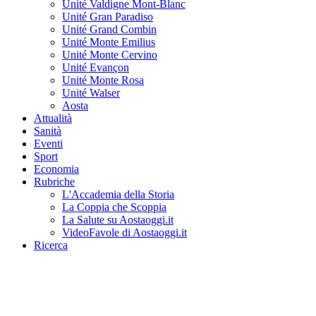
Unité Valdigne Mont-Blanc
Unité Gran Paradiso
Unité Grand Combin
Unité Monte Emilius
Unité Monte Cervino
Unité Evançon
Unité Monte Rosa
Unité Walser
Aosta
Attualità
Sanità
Eventi
Sport
Economia
Rubriche
L'Accademia della Storia
La Coppia che Scoppia
La Salute su Aostaoggi.it
VideoFavole di Aostaoggi.it
Ricerca