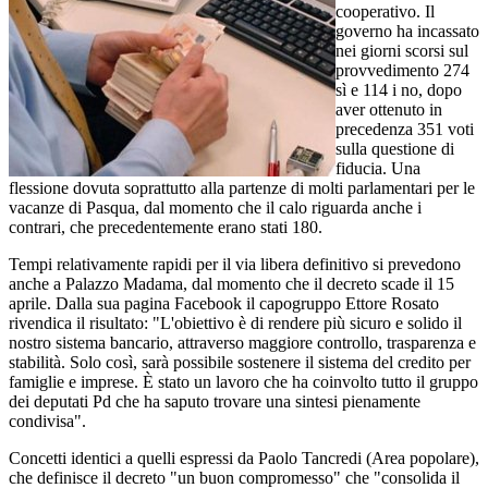
cooperativo. Il
governo ha incassato
nei giorni scorsi sul
provvedimento 274
sì e 114 i no, dopo
aver ottenuto in
precedenza 351 voti
sulla questione di
fiducia. Una
flessione dovuta soprattutto alla partenze di molti parlamentari per le
vacanze di Pasqua, dal momento che il calo riguarda anche i
contrari, che precedentemente erano stati 180.
Tempi relativamente rapidi per il via libera definitivo si prevedono
anche a Palazzo Madama, dal momento che il decreto scade il 15
aprile. Dalla sua pagina Facebook il capogruppo Ettore Rosato
rivendica il risultato: "L'obiettivo è di rendere più sicuro e solido il
nostro sistema bancario, attraverso maggiore controllo, trasparenza e
stabilità. Solo così, sarà possibile sostenere il sistema del credito per
famiglie e imprese. È stato un lavoro che ha coinvolto tutto il gruppo
dei deputati Pd che ha saputo trovare una sintesi pienamente
condivisa".
Concetti identici a quelli espressi da Paolo Tancredi (Area popolare),
che definisce il decreto "un buon compromesso" che "consolida il