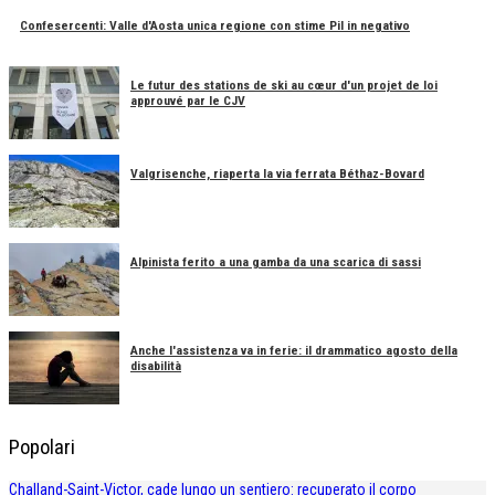
Confesercenti: Valle d'Aosta unica regione con stime Pil in negativo
Le futur des stations de ski au cœur d'un projet de loi
approuvé par le CJV
Valgrisenche, riaperta la via ferrata Béthaz-Bovard
Alpinista ferito a una gamba da una scarica di sassi
Anche l'assistenza va in ferie: il drammatico agosto della
disabilità
Popolari
Challand-Saint-Victor, cade lungo un sentiero: recuperato il corpo