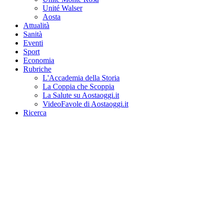
Unité Walser
Aosta
Attualità
Sanità
Eventi
Sport
Economia
Rubriche
L'Accademia della Storia
La Coppia che Scoppia
La Salute su Aostaoggi.it
VideoFavole di Aostaoggi.it
Ricerca