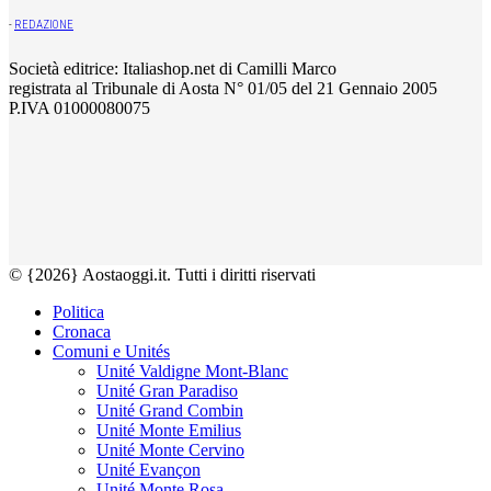
-
REDAZIONE
Società editrice: Italiashop.net di Camilli Marco
registrata al Tribunale di Aosta N° 01/05 del 21 Gennaio 2005
P.IVA 01000080075
© {2026} Aostaoggi.it. Tutti i diritti riservati
Politica
Cronaca
Comuni e Unités
Unité Valdigne Mont-Blanc
Unité Gran Paradiso
Unité Grand Combin
Unité Monte Emilius
Unité Monte Cervino
Unité Evançon
Unité Monte Rosa