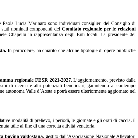
Paola Lucia Marinaro sono individuati consiglieri del Consiglio di
no stati nominati componenti del
Comitato regionale per le relazioni
e Chapellu in rappresentanza degli Enti locali. La presidente del
sta.
In particolare, ha chiarito che alcune tipologie di opere pubbliche
amma regionale FESR 2021‑2027.
L’aggiornamento, previsto dalla
mi di ricerca e altri potenziali beneficiari, garantendo al contempo
gione autonoma Valle d’Aosta e potrà essere ulteriormente aggiornato nel
ative modalità di prelievo, i periodi, le giornate e gli orari di caccia, il
uta utile al fine di una corretta attività venatoria.
zza bovina valdostana
, gestito dall’Associazione Nazionale Allevatori