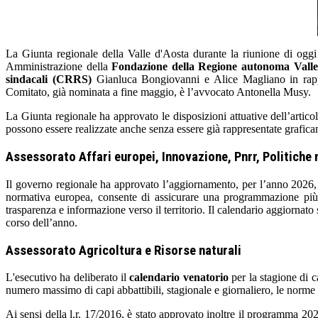
La Giunta regionale della Valle d'Aosta durante la riunione di og
Amministrazione della
Fondazione della Regione autonoma Valle 
sindacali (CRRS)
Gianluca Bongiovanni e Alice Magliano in rappr
Comitato, già nominata a fine maggio, è l’avvocato Antonella Musy.
La Giunta regionale ha approvato le disposizioni attuative dell’articol
possono essere realizzate anche senza essere già rappresentate graficam
Assessorato Affari europei, Innovazione, Pnrr, Politiche 
Il governo regionale ha approvato l’aggiornamento, per l’anno 2026, 
normativa europea, consente di assicurare una programmazione più ef
trasparenza e informazione verso il territorio. Il calendario aggiornat
corso dell’anno.
Assessorato Agricoltura e Risorse naturali
L'esecutivo ha deliberato il
calendario venatorio
per la stagione di ca
numero massimo di capi abbattibili, stagionale e giornaliero, le norme in
Ai sensi della l.r. 17/2016, è stato approvato inoltre il programma 2