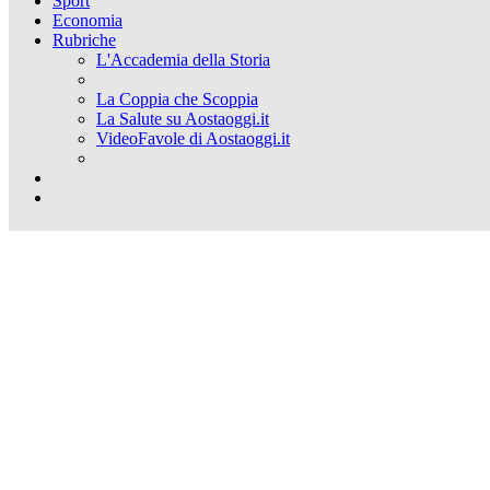
Sport
Economia
Rubriche
L'Accademia della Storia
La Coppia che Scoppia
La Salute su Aostaoggi.it
VideoFavole di Aostaoggi.it