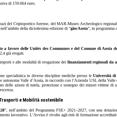
siva di 159.064 euro.
ni spazi del Criptoportico forense, del MAR-Museo Archeologico regiona
 nell’ambito della diciottesima edizione di “
giocAosta
”, in programma d
o a favore delle Unités des Communes e del Comune di Aosta dei s
 2,4 già erogati.
 importi e alle modalità di erogazione dei
finanziamenti regionali da as
one specialistica in diverse discipline mediche presso le
Università di
ne autonoma Valle d’Aosta, in raccordo con l’Azienda USL della Valle 
to delle azioni di tutela, protezione e sostegno dei minori vittime di 
lescenza.
rasporti e Mobilità sostenibile
028
”, nell’ambito del Programma FSE+ 2021–2027, con una dotazione 
imento lavorativo. L’Avviso è rivolto agli enti di formazione accreditati