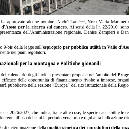
gi ha approvato alcune nomine. André Lanièce, Nora Maria Martinet e 
d'Aosta per la ricerca sul cancro
. Ai sensi della l.r. 22/2010, so
esentanza dell’Amministrazione regionale, Denise Zampieri e Daniel
o 9-bis della legge sull’
esproprio per pubblica utilità in Valle d’Ao
ente nei piani regolatori.
nazionali per la montagna e Politiche giovanili
del calendario degli inviti a presentare proposte nell’ambito del
Progr
ficace delle opportunità di finanziamento rivolte a imprese, organis
o sarà pubblicato nella sezione “Europa” del sito istituzionale della Re
ccia 2026/2027, che indica, tra le altre cose, le specie cacciabili e le rel
erenti all’uso dei cani in periodo venatorio e ogni altra indicazione riten
026 di determinazione della
qualità genetica dei riproduttori della ra