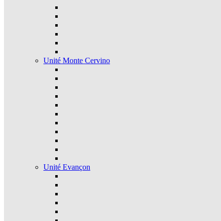
Unité Monte Cervino
Unité Evançon