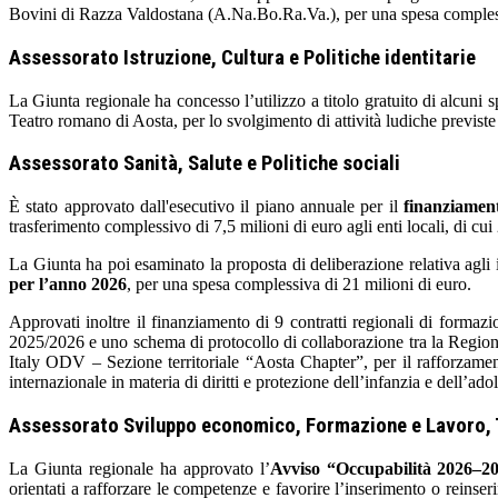
Bovini di Razza Valdostana (A.Na.Bo.Ra.Va.), per una spesa comples
Assessorato Istruzione, Cultura e Politiche identitarie
La Giunta regionale ha concesso l’utilizzo a titolo gratuito di alcu
Teatro romano di Aosta, per lo svolgimento di attività ludiche previste
Assessorato Sanità, Salute e Politiche sociali
È stato approvato dall'esecutivo il piano annuale per il
finanziament
trasferimento complessivo di 7,5 milioni di euro agli enti locali, di cui
La Giunta ha poi esaminato la proposta di deliberazione relativa agli
per l’anno 2026
, per una spesa complessiva di 21 milioni di euro.
Approvati inoltre il finanziamento di 9 contratti regionali di formazi
2025/2026 e uno schema di protocollo di collaborazione tra la Regio
Italy ODV – Sezione territoriale “Aosta Chapter”, per il rafforzamen
internazionale in materia di diritti e protezione dell’infanzia e dell’ado
Assessorato Sviluppo economico, Formazione e Lavoro, T
La Giunta regionale ha approvato l’
Avviso “Occupabilità 2026–2
orientati a rafforzare le competenze e favorire l’inserimento o reinser