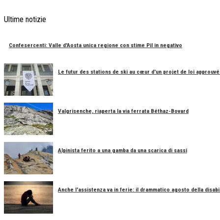
Ultime notizie
Confesercenti: Valle d'Aosta unica regione con stime Pil in negativo
Le futur des stations de ski au cœur d'un projet de loi approuvé
Valgrisenche, riaperta la via ferrata Béthaz-Bovard
Alpinista ferito a una gamba da una scarica di sassi
Anche l'assistenza va in ferie: il drammatico agosto della disabil