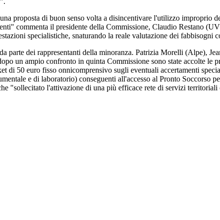
".
una proposta di buon senso volta a disincentivare l'utilizzo improprio d
genti" commenta il presidente della Commissione, Claudio Restano (UV). 
estazioni specialistiche, snaturando la reale valutazione dei fabbisogni c
da parte dei rappresentanti della minoranza. Patrizia Morelli (Alpe),
dopo un ampio confronto in quinta Commissione sono state accolte le p
cket di 50 euro fisso onnicomprensivo sugli eventuali accertamenti special
umentale e di laboratorio) conseguenti all'accesso al Pronto Soccorso per
 "sollecitato l'attivazione di una più efficace rete di servizi territoriali