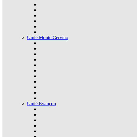
Unité Monte Cervino
Unité Evançon