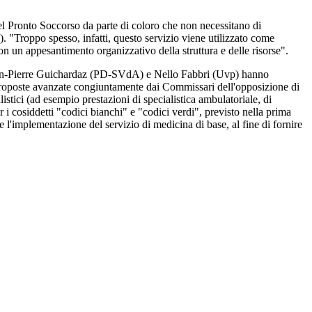
el Pronto Soccorso da parte di coloro che non necessitano di
"Troppo spesso, infatti, questo servizio viene utilizzato come
on un appesantimento organizzativo della struttura e delle risorse".
 Jean-Pierre Guichardaz (PD-SVdA) e Nello Fabbri (Uvp) hanno
roposte avanzate congiuntamente dai Commissari dell'opposizione di
istici (ad esempio prestazioni di specialistica ambulatoriale, di
 i cosiddetti "codici bianchi" e "codici verdi", previsto nella prima
 e l'implementazione del servizio di medicina di base, al fine di fornire