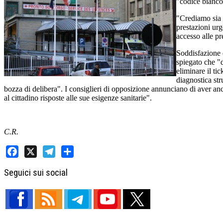
"codice bianco
"Crediamo sia 
prestazioni ur
accesso alle pr
Soddisfazione 
spiegato che "
eliminare il ti
diagnostica str
bozza di delibera". I consiglieri di opposizione annunciano di aver anche
al cittadino risposte alle sue esigenze sanitarie".
C.R.
Facebook
X
Telegram
Share
Seguici sui social