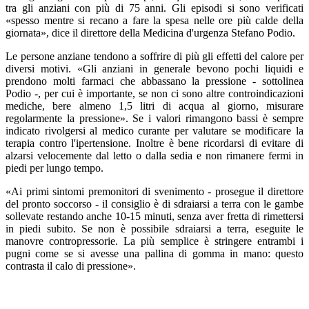
tra gli anziani con più di 75 anni. Gli episodi si sono verificati
«spesso mentre si recano a fare la spesa nelle ore più calde della
giornata», dice il direttore della Medicina d'urgenza Stefano Podio.
Le persone anziane tendono a soffrire di più gli effetti del calore per
diversi motivi. «Gli anziani in generale bevono pochi liquidi e
prendono molti farmaci che abbassano la pressione - sottolinea
Podio -, per cui è importante, se non ci sono altre controindicazioni
mediche, bere almeno 1,5 litri di acqua al giorno, misurare
regolarmente la pressione». Se i valori rimangono bassi è sempre
indicato rivolgersi al medico curante per valutare se modificare la
terapia contro l'ipertensione. Inoltre è bene ricordarsi di evitare di
alzarsi velocemente dal letto o dalla sedia e non rimanere fermi in
piedi per lungo tempo.
«Ai primi sintomi premonitori di svenimento - prosegue il direttore
del pronto soccorso - il consiglio è di sdraiarsi a terra con le gambe
sollevate restando anche 10-15 minuti, senza aver fretta di rimettersi
in piedi subito. Se non è possibile sdraiarsi a terra, eseguite le
manovre contropressorie. La più semplice è stringere entrambi i
pugni come se si avesse una pallina di gomma in mano: questo
contrasta il calo di pressione».