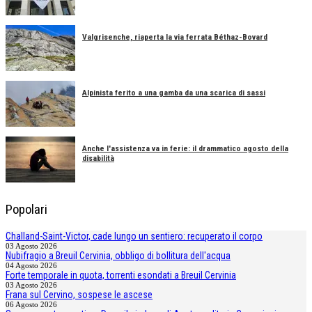
Valgrisenche, riaperta la via ferrata Béthaz-Bovard
Alpinista ferito a una gamba da una scarica di sassi
Anche l'assistenza va in ferie: il drammatico agosto della
disabilità
Popolari
Challand-Saint-Victor, cade lungo un sentiero: recuperato il corpo
03 Agosto 2026
Nubifragio a Breuil Cervinia, obbligo di bollitura dell'acqua
04 Agosto 2026
Forte temporale in quota, torrenti esondati a Breuil Cervinia
03 Agosto 2026
Frana sul Cervino, sospese le ascese
06 Agosto 2026