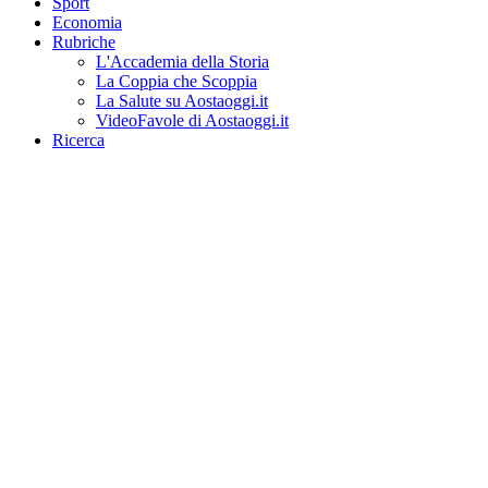
Sport
Economia
Rubriche
L'Accademia della Storia
La Coppia che Scoppia
La Salute su Aostaoggi.it
VideoFavole di Aostaoggi.it
Ricerca