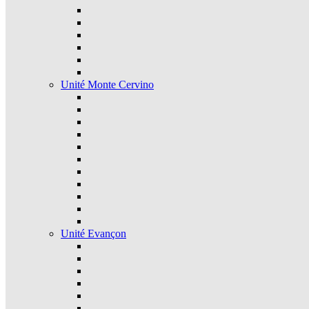
Unité Monte Cervino
Unité Evançon