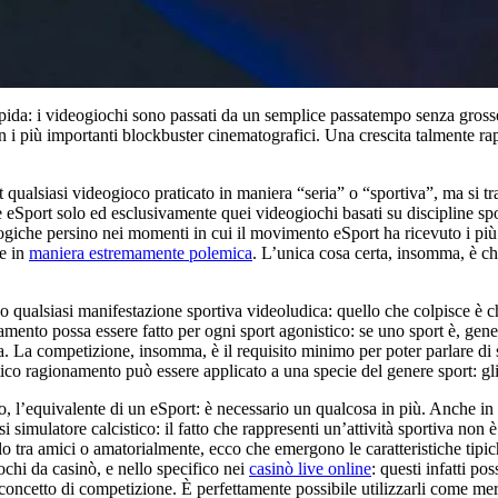
da: i videogiochi sono passati da un semplice passatempo senza grosse p
n i più importanti blockbuster cinematografici. Una crescita talmente ra
t qualsiasi videogioco praticato in maniera “seria” o “sportiva”, ma si tr
eSport solo ed esclusivamente quei videogiochi basati su discipline sport
logiche persino nei momenti in cui il movimento eSport ha ricevuto i più 
ne in
maniera estremamente polemica
. L’unica cosa certa, insomma, è c
o qualsiasi manifestazione sportiva videoludica: quello che colpisce è c
amento possa essere fatto per ogni sport agonistico: se uno sport è, gene
ca. La competizione, insomma, è il requisito minimo per poter parlare di 
entico ragionamento può essere applicato a una specie del genere sport: gl
so, l’equivalente di un eSport: è necessario un qualcosa in più. Anche i
imulatore calcistico: il fatto che rappresenti un’attività sportiva non 
 tra amici o amatorialmente, ecco che emergono le caratteristiche tipiche
chi da casinò, e nello specifico nei
casinò live online
: questi infatti po
l concetto di competizione. È perfettamente possibile utilizzarli come me