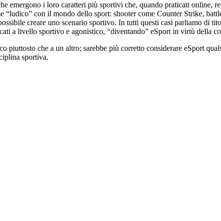
che emergono i loro caratteri più sportivi che, quando praticati online, r
me “ludico” con il mondo dello sport: shooter come Counter Strike, ba
ossibile creare uno scenario sportivo. In tutti questi casi parliamo di tito
i a livello sportivo e agonistico, “diventando” eSport in virtù della com
o piuttosto che a un altro; sarebbe più corretto considerare eSport quals
ciplina sportiva.