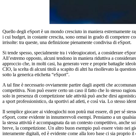
Quello degli eSport è un mondo cresciuto in maniera estremamente rapi
i cui budget, in costante crescita, sono ormai in grado di competere co
irrisolte: tra queste, una definizione pienamente condivisa di eSport.
Si tende spesso, specialmente tra i videogiocatori, a considerare eSpor
All’estremo opposto, alcuni tendono in maniera riduttiva a considerare 
approccio che, in molti casi, ha generato vere e proprie battaglie ideo
CIO, la scelta di alcuni titoli a scapito di altri ha risollevato la questio
sotto la generica etichetta “eSport”.
A tal fine è necessario ovviamente partire dagli aspetti che accomunan
competitiva. Non può essere certo un caso il fatto che lo stesso ragion
solo in presenza di competizione tale attività può anche dirsi agonisti
a sport professionistico, da sportivi ad atleti, e così via. Lo stesso id
Il semplice giocare ai videogiochi non potrà mai essere, di per sé stes
eSport, come evidente in innumerevoli esempi. Pensiamo a un qualsiasi s
la stessa attività è accompagnata da un contesto competitivo, anche solo
breve, la competizione. Un altro buon esempio può essere visto nei gio
interamente digitali, ed è evidente come alla loro base ci sia proprio i