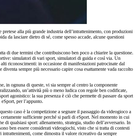
retese alla più grande industria dell’intrattenimento, con produzioni
pida da lasciare dietro di sé, come spesso accade, alcune questioni
atta di due termini che contribuiscono ben poco a chiarire la questione.
ive: simulatori di vari sport, simulatori di guida e così via. Un
alti riconoscimenti: in occasione di manifestazioni patrocinate dal
he diventa sempre più necessario capire cosa esattamente vada raccolto
he, in ognuna di queste, vi sia sempre al centro la componente
ralizzando, un’attività più o meno ludica con regole ben codificate,
sport agonistico: la sua presenza è ciò che permette di passare da sport
i eSport, per l’appunto.
n questo caso è la competizione a segnare il passaggio da videogioco a
è certamente sufficiente perché si parli di eSport. Nel momento in cui
 di qualsiasi sport: allenamento, strategia, studio dell’avversario. In
ssono ben essere considerati videogiochi, visto che si tratta di contesti
ri intrattenimenti, come dimostra il valore ricreativo da sempre