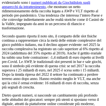
evidenziarlo sono i
numeri pubblicati da Giochidislots sugli
apparecchi da intrattenimento
, che mostrano un netto
ridimensionamento della raccolta legata a AWP e VLT rispetto al
periodo pre-pandemico. Una tendenza che interessa l’intero Paese e
che coinvolge indirettamente anche realtà storiche come il Casinò de
la Vallée, impegnato da anni in un percorso di rilancio e
trasformazione.
Secondo quanto riporta il noto sito, il comparto delle slot fisiche
continua a rappresentare circa la metà delle entrate complessive del
gioco pubblico italiano, ma il declino appare evidente: nel 2025 la
raccolta complessiva ha registrato un calo superiore al 6% rispetto al
2024 (addirittura del 35% rispetto al 2019). Anche il gettito erariale
ha subito una forte contrazione: -1,4 miliardi di euro rispetto ai livelli
pre-Covid. Le AWP, le tradizionali slot presenti in bar e sale giochi,
sono il simbolo più evidente di questa crisi: se nel 2017 la raccolta
superava i 25 miliardi di euro, nel 2025 è scesa sotto i 15 miliardi.
Dopo la timida ripresa del 2022 il settore ha continuato a perdere
terreno anno dopo anno. Hanno resistito meglio le VLT, ma anche
qui la crisi è ormai evidente: 16 miliardi di euro di raccolta, senza
più segnali di crescita.
Dietro questi numeri, si nasconde un cambiamento più profondo
nelle abitudini dei giocatori: sempre più utenti si spostano verso il
digitale, attratti da piattaforme online considerate più moderne,