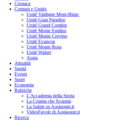
Cronaca
Comuni e Unités
Unité Valdigne Mont-Blanc
Unité Gran Paradiso
Unité Grand Combin
Unité Monte Emilius
Unité Monte Cervino
Unité Evançon
Unité Monte Rosa
Unité Walser
Aosta
Attualità
Sanità
Eventi
Sport
Economia
Rubriche
L'Accademia della Storia
La Coppia che Scoppia
La Salute su Aostaoggi.it
VideoFavole di Aostaoggi.it
Ricerca