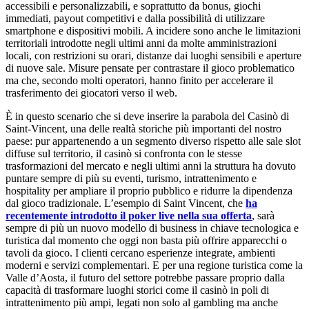
accessibili e personalizzabili, e soprattutto da bonus, giochi
immediati, payout competitivi e dalla possibilità di utilizzare
smartphone e dispositivi mobili. A incidere sono anche le limitazioni
territoriali introdotte negli ultimi anni da molte amministrazioni
locali, con restrizioni su orari, distanze dai luoghi sensibili e aperture
di nuove sale. Misure pensate per contrastare il gioco problematico
ma che, secondo molti operatori, hanno finito per accelerare il
trasferimento dei giocatori verso il web.
È in questo scenario che si deve inserire la parabola del Casinò di
Saint-Vincent, una delle realtà storiche più importanti del nostro
paese: pur appartenendo a un segmento diverso rispetto alle sale slot
diffuse sul territorio, il casinò si confronta con le stesse
trasformazioni del mercato e negli ultimi anni la struttura ha dovuto
puntare sempre di più su eventi, turismo, intrattenimento e
hospitality per ampliare il proprio pubblico e ridurre la dipendenza
dal gioco tradizionale. L’esempio di Saint Vincent, che
ha
recentemente introdotto il poker live nella sua offerta
, sarà
sempre di più un nuovo modello di business in chiave tecnologica e
turistica dal momento che oggi non basta più offrire apparecchi o
tavoli da gioco. I clienti cercano esperienze integrate, ambienti
moderni e servizi complementari. E per una regione turistica come la
Valle d’Aosta, il futuro del settore potrebbe passare proprio dalla
capacità di trasformare luoghi storici come il casinò in poli di
intrattenimento più ampi, legati non solo al gambling ma anche