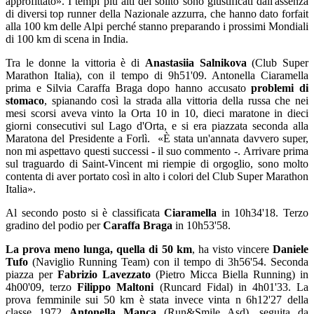
approfittato». I tempi più alti del solito sono giustificati dall'assenza
di diversi top runner della Nazionale azzurra, che hanno dato forfait
alla 100 km delle Alpi perché stanno preparando i prossimi Mondiali
di 100 km di scena in India.
Tra le donne la vittoria è di
Anastasiia Salnikova
(Club Super
Marathon Italia), con il tempo di 9h51'09. Antonella Ciaramella
prima e Silvia Caraffa Braga dopo hanno accusato
problemi di
stomaco
, spianando così la strada alla vittoria della russa che nei
mesi scorsi aveva vinto la Orta 10 in 10, dieci maratone in dieci
giorni consecutivi sul Lago d'Orta, e si era piazzata seconda alla
Maratona del Presidente a Forlì. «È stata un'annata davvero super,
non mi aspettavo questi successi - il suo commento -. Arrivare prima
sul traguardo di Saint-Vincent mi riempie di orgoglio, sono molto
contenta di aver portato così in alto i colori del Club Super Marathon
Italia».
Al secondo posto si è classificata
Ciaramella
in 10h34'18. Terzo
gradino del podio per
Caraffa Braga
in 10h53'58.
La prova meno lunga, quella di 50 km
, ha visto vincere
Daniele
Tufo
(Naviglio Running Team) con il tempo di 3h56'54. Seconda
piazza per
Fabrizio Lavezzato
(Pietro Micca Biella Running) in
4h00'09, terzo
Filippo Maltoni
(Runcard Fidal) in 4h01'33. La
prova femminile sui 50 km è stata invece vinta n 6h12'27 della
classe 1972
Antonella Manca
(Run&Smile Asd), seguita da