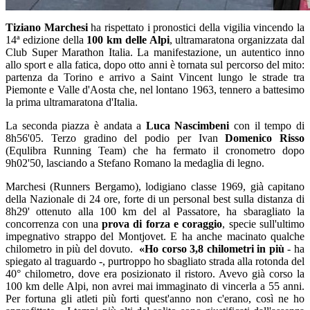
Tiziano Marchesi
ha rispettato i pronostici della vigilia vincendo la
14ª edizione della
100 km delle Alpi
, ultramaratona organizzata dal
Club Super Marathon Italia. La manifestazione, un autentico inno
allo sport e alla fatica, dopo otto anni è tornata sul percorso del mito:
partenza da Torino e arrivo a Saint Vincent lungo le strade tra
Piemonte e Valle d'Aosta che, nel lontano 1963, tennero a battesimo
la prima ultramaratona d'Italia.
La seconda piazza è andata a
Luca Nascimbeni
con il tempo di
8h56'05. Terzo gradino del podio per Ivan
Domenico Risso
(Equlibra Running Team) che ha fermato il cronometro dopo
9h02'50, lasciando a Stefano Romano la medaglia di legno.
Marchesi (Runners Bergamo), lodigiano classe 1969, già capitano
della Nazionale di 24 ore, forte di un personal best sulla distanza di
8h29' ottenuto alla 100 km del al Passatore, ha sbaragliato la
concorrenza con una
prova di forza e coraggio
, specie sull'ultimo
impegnativo strappo del Montjovet. E ha anche macinato qualche
chilometro in più del dovuto.
«Ho corso 3,8 chilometri in più
- ha
spiegato al traguardo -, purtroppo ho sbagliato strada alla rotonda del
40° chilometro, dove era posizionato il ristoro. Avevo già corso la
100 km delle Alpi, non avrei mai immaginato di vincerla a 55 anni.
Per fortuna gli atleti più forti quest'anno non c'erano, così ne ho