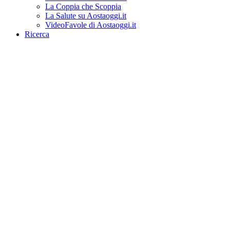
La Coppia che Scoppia
La Salute su Aostaoggi.it
VideoFavole di Aostaoggi.it
Ricerca