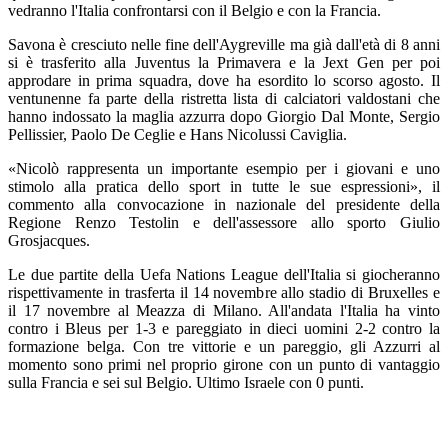
vedranno l'Italia confrontarsi con il Belgio e con la Francia.
Savona è cresciuto nelle fine dell'Aygreville ma già dall'età di 8 anni
si è trasferito alla Juventus la Primavera e la Jext Gen per poi
approdare in prima squadra, dove ha esordito lo scorso agosto. Il
ventunenne fa parte della ristretta lista di calciatori valdostani che
hanno indossato la maglia azzurra dopo Giorgio Dal Monte, Sergio
Pellissier, Paolo De Ceglie e Hans Nicolussi Caviglia.
«Nicolò rappresenta un importante esempio per i giovani e uno
stimolo alla pratica dello sport in tutte le sue espressioni», il
commento alla convocazione in nazionale del presidente della
Regione Renzo Testolin e dell'assessore allo sporto Giulio
Grosjacques.
Le due partite della Uefa Nations League dell'Italia si giocheranno
rispettivamente in trasferta il 14 novembre allo stadio di Bruxelles e
il 17 novembre al Meazza di Milano. All'andata l'Italia ha vinto
contro i Bleus per 1-3 e pareggiato in dieci uomini 2-2 contro la
formazione belga. Con tre vittorie e un pareggio, gli Azzurri al
momento sono primi nel proprio girone con un punto di vantaggio
sulla Francia e sei sul Belgio. Ultimo Israele con 0 punti.