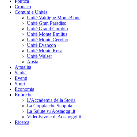
Politica
Cronaca
Comuni e Unités
Unité Valdigne Mont-Blanc
Unité Gran Paradiso
Unité Grand Combin
Unité Monte Emilius
Unité Monte Cervino
Unité Evançon
Unité Monte Rosa
Unité Walser
Aosta
Attualità
Sanità
Eventi
Sport
Economia
Rubriche
L'Accademia della Storia
La Coppia che Scoppia
La Salute su Aostaoggi.it
VideoFavole di Aostaoggi.it
Ricerca