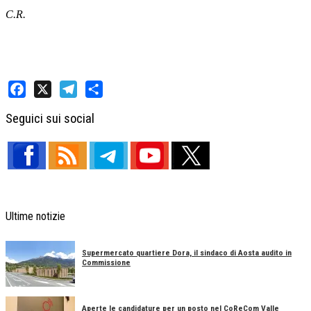
C.R.
Facebook
X
Telegram
Share
Seguici sui social
Ultime notizie
Supermercato quartiere Dora, il sindaco di Aosta audito in
Commissione
Aperte le candidature per un posto nel CoReCom Valle