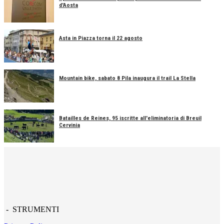
d'Aosta
Asta in Piazza torna il 22 agosto
Mountain bike, sabato 8 Pila inaugura il trail La Stella
Batailles de Reines, 95 iscritte all'eliminatoria di Breuil
Cervinia
- STRUMENTI