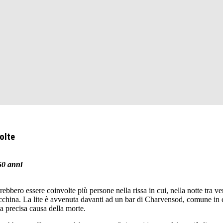
olte
50 anni
bero essere coinvolte più persone nella rissa in cui, nella notte tra v
china. La lite è avvenuta davanti ad un bar di Charvensod, comune in c
a precisa causa della morte.