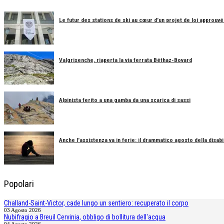
Le futur des stations de ski au cœur d'un projet de loi approuvé
Valgrisenche, riaperta la via ferrata Béthaz-Bovard
Alpinista ferito a una gamba da una scarica di sassi
Anche l'assistenza va in ferie: il drammatico agosto della disabil
Popolari
Challand-Saint-Victor, cade lungo un sentiero: recuperato il corpo
03 Agosto 2026
Nubifragio a Breuil Cervinia, obbligo di bollitura dell'acqua
04 Agosto 2026