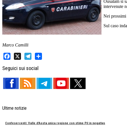
Ousalam si sa
intervenute n
Nei prossimi 
Sul caso inda
Marco Camilli
Facebook
X
Telegram
Share
Seguici sui social
Ultime notizie
Confesercenti: Valle d'Aosta unica regione con stime Pil in negativo