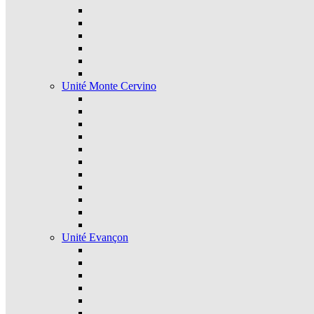
Unité Monte Cervino
Unité Evançon