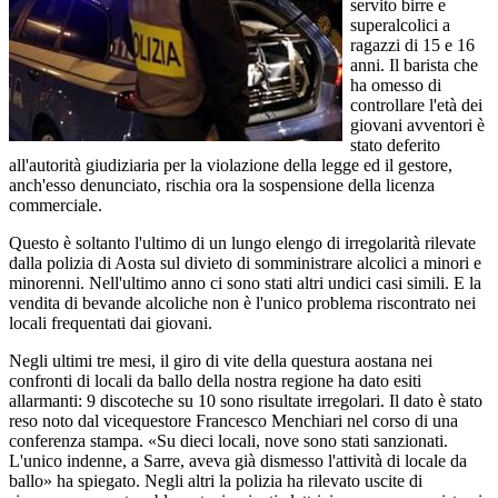
servito birre e
superalcolici a
ragazzi di 15 e 16
anni. Il barista che
ha omesso di
controllare l'età dei
giovani avventori è
stato deferito
all'autorità giudiziaria per la violazione della legge ed il gestore,
anch'esso denunciato, rischia ora la sospensione della licenza
commerciale.
Questo è soltanto l'ultimo di un lungo elengo di irregolarità rilevate
dalla polizia di Aosta sul divieto di somministrare alcolici a minori e
minorenni. Nell'ultimo anno ci sono stati altri undici casi simili. E la
vendita di bevande alcoliche non è l'unico problema riscontrato nei
locali frequentati dai giovani.
Negli ultimi tre mesi, il giro di vite della questura aostana nei
confronti di locali da ballo della nostra regione ha dato esiti
allarmanti: 9 discoteche su 10 sono risultate irregolari. Il dato è stato
reso noto dal vicequestore Francesco Menchiari nel corso di una
conferenza stampa. «Su dieci locali, nove sono stati sanzionati.
L'unico indenne, a Sarre, aveva già dismesso l'attività di locale da
ballo» ha spiegato. Negli altri la polizia ha rilevato uscite di