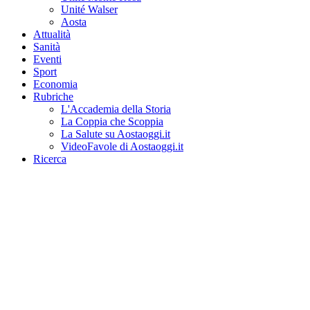
Unité Walser
Aosta
Attualità
Sanità
Eventi
Sport
Economia
Rubriche
L'Accademia della Storia
La Coppia che Scoppia
La Salute su Aostaoggi.it
VideoFavole di Aostaoggi.it
Ricerca