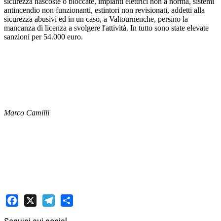
sicurezza nascoste o bloccate, impianti elettrici non a norma, sistemi
antincendio non funzionanti, estintori non revisionati, addetti alla
sicurezza abusivi ed in un caso, a Valtournenche, persino la
mancanza di licenza a svolgere l'attività. In tutto sono state elevate
sanzioni per 54.000 euro.
Marco Camilli
Facebook
X
Telegram
Share