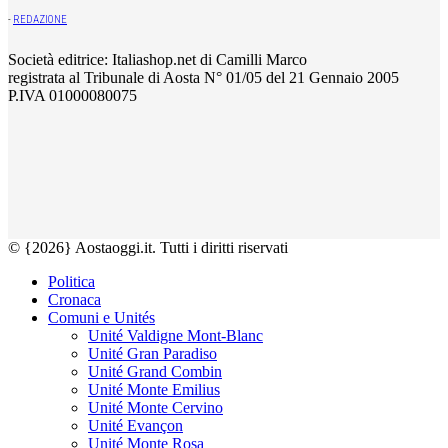
-
REDAZIONE
Società editrice: Italiashop.net di Camilli Marco
registrata al Tribunale di Aosta N° 01/05 del 21 Gennaio 2005
P.IVA 01000080075
© {2026} Aostaoggi.it. Tutti i diritti riservati
Politica
Cronaca
Comuni e Unités
Unité Valdigne Mont-Blanc
Unité Gran Paradiso
Unité Grand Combin
Unité Monte Emilius
Unité Monte Cervino
Unité Evançon
Unité Monte Rosa