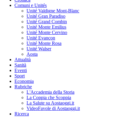
Comuni e Unités
Unité Valdigne Mont-Blanc
Unité Gran Paradiso
Unité Grand Combin
Unité Monte Emilius
Unité Monte Cervino
Unité Evançon
Unité Monte Rosa
Unité Walser
Aosta
Attualità
Sanità
Eventi
Sport
Economia
Rubriche
L'Accademia della Storia
La Coppia che Scoppia
La Salute su Aostaoggi.it
VideoFavole di Aostaoggi.it
Ricerca