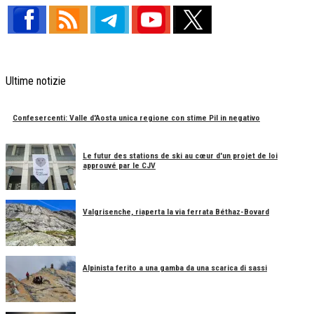
Ultime notizie
Confesercenti: Valle d'Aosta unica regione con stime Pil in negativo
Le futur des stations de ski au cœur d'un projet de loi
approuvé par le CJV
Valgrisenche, riaperta la via ferrata Béthaz-Bovard
Alpinista ferito a una gamba da una scarica di sassi