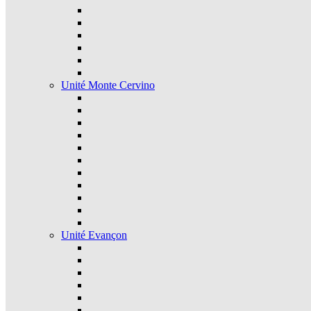
Unité Monte Cervino
Unité Evançon