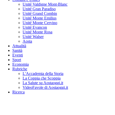
Unité Valdigne Mont-Blanc
Unité Gran Paradiso
Unité Grand Combin
Unité Monte Emilius
Unité Monte Cervino
Unité Evançon
Unité Monte Rosa
Unité Walser
Aosta
Attualità
Sanità
Eventi
Sport
Economia
Rubriche
L'Accademia della Storia
La Coppia che Scoppia
La Salute su Aostaoggi.it
VideoFavole di Aostaoggi.it
Ricerca