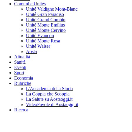
Comuni e Unités
Unité Valdigne Mont-Blanc
Unité Gran Paradiso
Unité Grand Combin
Unité Monte Emilius
Unité Monte Cervino
Unité Evançon
Unité Monte Rosa
Unité Walser
Aosta
Attualità
Sanità
Eventi
Sport
Economia
Rubriche
L'Accademia della Storia
La Coppia che Scoppia
La Salute su Aostaoggi.it
VideoFavole di Aostaoggi.it
Ricerca