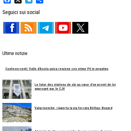
Facebook
X
Telegram
Share
Seguici sui social
Ultime notizie
Confesercenti: Valle d'Aosta unica regione con stime Pil in negativo
Le futur des stations de ski au cœur d'un projet de loi
approuvé par le CJV
Valgrisenche, riaperta la via ferrata Béthaz-Bovard