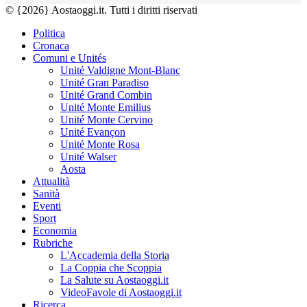
© {2026} Aostaoggi.it. Tutti i diritti riservati
Politica
Cronaca
Comuni e Unités
Unité Valdigne Mont-Blanc
Unité Gran Paradiso
Unité Grand Combin
Unité Monte Emilius
Unité Monte Cervino
Unité Evançon
Unité Monte Rosa
Unité Walser
Aosta
Attualità
Sanità
Eventi
Sport
Economia
Rubriche
L'Accademia della Storia
La Coppia che Scoppia
La Salute su Aostaoggi.it
VideoFavole di Aostaoggi.it
Ricerca