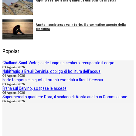
Alpinista ferito a una gamba da una scarica di sassi
Anche l'assistenza va in ferie: il drammatico agosto della
disabilità
Popolari
Challand-Saint-Victor, cade lungo un sentiero: recuperato il corpo
03 Agosto 2026
Nubifragio a Breuil Cervinia, obbligo di bollitura dell'acqua
04 Agosto 2026
Forte temporale in quota, torrenti esondati a Breuil Cervinia
03 Agosto 2026
Frana sul Cervino, sospese le ascese
06 Agosto 2026
Supermercato quartiere Dora, il sindaco di Aosta audito in Commissione
06 Agosto 2026