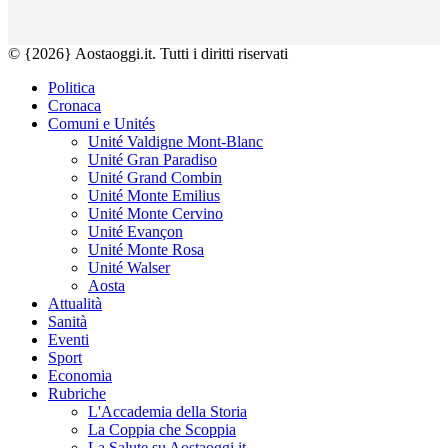
© {2026} Aostaoggi.it. Tutti i diritti riservati
Politica
Cronaca
Comuni e Unités
Unité Valdigne Mont-Blanc
Unité Gran Paradiso
Unité Grand Combin
Unité Monte Emilius
Unité Monte Cervino
Unité Evançon
Unité Monte Rosa
Unité Walser
Aosta
Attualità
Sanità
Eventi
Sport
Economia
Rubriche
L'Accademia della Storia
La Coppia che Scoppia
La Salute su Aostaoggi.it