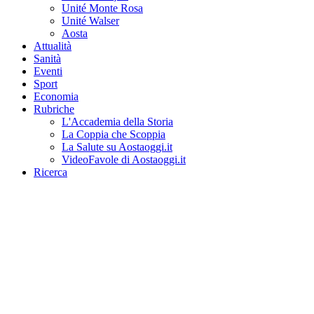
Unité Monte Rosa
Unité Walser
Aosta
Attualità
Sanità
Eventi
Sport
Economia
Rubriche
L'Accademia della Storia
La Coppia che Scoppia
La Salute su Aostaoggi.it
VideoFavole di Aostaoggi.it
Ricerca