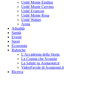
Unité Monte Emilius
Unité Monte Cervino
Unité Evançon
Unité Monte Rosa
Unité Walser
Aosta
Attualità
Sanità
Eventi
Sport
Economia
Rubriche
L'Accademia della Storia
La Coppia che Scoppia
La Salute su Aostaoggi.it
VideoFavole di Aostaoggi.it
Ricerca