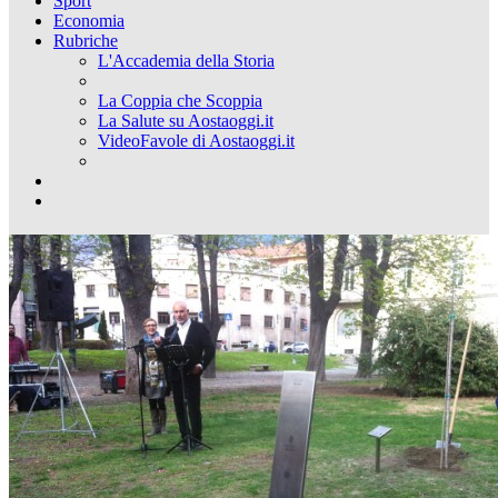
Sport
Economia
Rubriche
L'Accademia della Storia
La Coppia che Scoppia
La Salute su Aostaoggi.it
VideoFavole di Aostaoggi.it