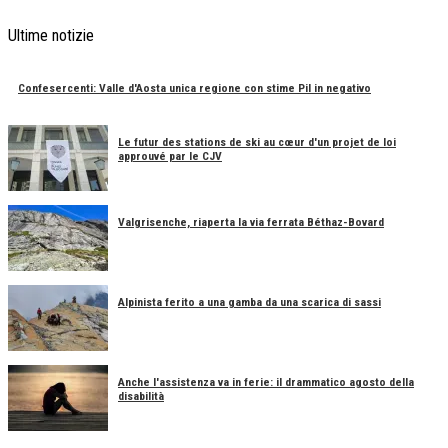
Ultime notizie
Confesercenti: Valle d'Aosta unica regione con stime Pil in negativo
Le futur des stations de ski au cœur d'un projet de loi
approuvé par le CJV
Valgrisenche, riaperta la via ferrata Béthaz-Bovard
Alpinista ferito a una gamba da una scarica di sassi
Anche l'assistenza va in ferie: il drammatico agosto della
disabilità