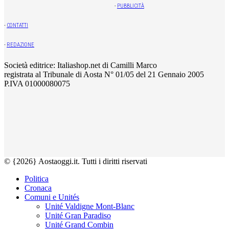
-
PUBBLICITÀ
-
CONTATTI
-
REDAZIONE
Società editrice: Italiashop.net di Camilli Marco
registrata al Tribunale di Aosta N° 01/05 del 21 Gennaio 2005
P.IVA 01000080075
© {2026} Aostaoggi.it. Tutti i diritti riservati
Politica
Cronaca
Comuni e Unités
Unité Valdigne Mont-Blanc
Unité Gran Paradiso
Unité Grand Combin