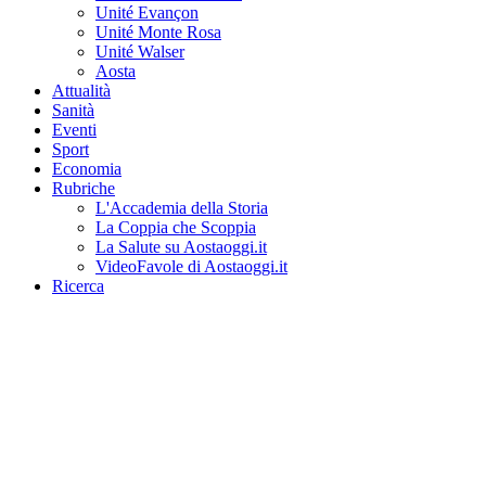
Unité Evançon
Unité Monte Rosa
Unité Walser
Aosta
Attualità
Sanità
Eventi
Sport
Economia
Rubriche
L'Accademia della Storia
La Coppia che Scoppia
La Salute su Aostaoggi.it
VideoFavole di Aostaoggi.it
Ricerca