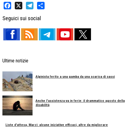
Facebook
X
Telegram
Share
Seguici sui social
Ultime notizie
Alpinista ferito a una gamba da una scarica di sassi
Anche l'assistenza va in ferie: il drammatico agosto della
disabilità
Liste d'attesa, Marzi: alcune iniziative efficaci, altre da migliorare