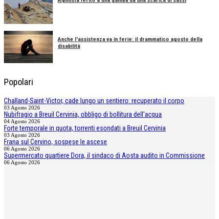
Alpinista ferito a una gamba da una scarica di sassi
Anche l'assistenza va in ferie: il drammatico agosto della
disabilità
Popolari
Challand-Saint-Victor, cade lungo un sentiero: recuperato il corpo
03 Agosto 2026
Nubifragio a Breuil Cervinia, obbligo di bollitura dell'acqua
04 Agosto 2026
Forte temporale in quota, torrenti esondati a Breuil Cervinia
03 Agosto 2026
Frana sul Cervino, sospese le ascese
06 Agosto 2026
Supermercato quartiere Dora, il sindaco di Aosta audito in Commissione
06 Agosto 2026