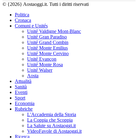
© {2026} Aostaoggi.it. Tutti i diritti riservati
Politica
Cronaca
Comuni e Unités
Unité Valdigne Mont-Blanc
Unité Gran Paradiso
Unité Grand Combin
Unité Monte Emilius
Unité Monte Cervino
Unité Evançon
Unité Monte Rosa
Unité Walser
Aosta
Attualità
Sanità
Eventi
Sport
Economia
Rubriche
L'Accademia della Storia
La Coppia che Scoppia
La Salute su Aostaoggi.it
VideoFavole di Aostaoggi.it
Ricerca