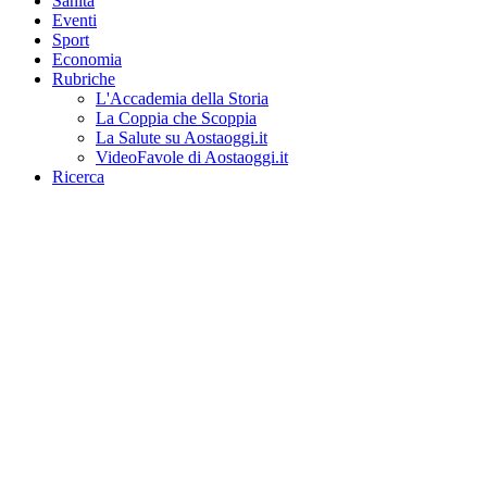
Sanità
Eventi
Sport
Economia
Rubriche
L'Accademia della Storia
La Coppia che Scoppia
La Salute su Aostaoggi.it
VideoFavole di Aostaoggi.it
Ricerca