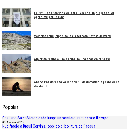
Le futur des stations de ski au cœur d'un projet de loi
approuvé par le CJV
Valgrisenche, riaperta la via ferrata Béthaz-Bovard
Alpinista ferito a una gamba da una scarica di sassi
Anche l'assistenza va in ferie: il drammatico agosto della
disabilità
Popolari
Challand-Saint-Victor, cade lungo un sentiero: recuperato il corpo
03 Agosto 2026
Nubifragio a Breuil Cervinia, obbligo di bollitura dell'acqua