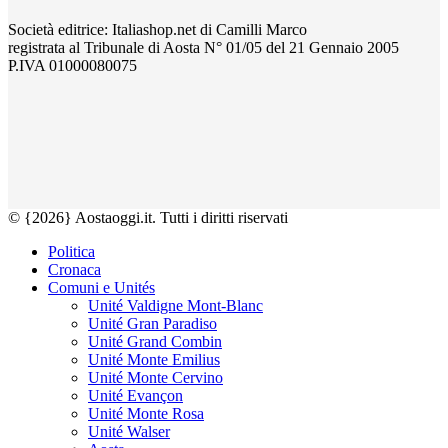
Società editrice: Italiashop.net di Camilli Marco
registrata al Tribunale di Aosta N° 01/05 del 21 Gennaio 2005
P.IVA 01000080075
© {2026} Aostaoggi.it. Tutti i diritti riservati
Politica
Cronaca
Comuni e Unités
Unité Valdigne Mont-Blanc
Unité Gran Paradiso
Unité Grand Combin
Unité Monte Emilius
Unité Monte Cervino
Unité Evançon
Unité Monte Rosa
Unité Walser