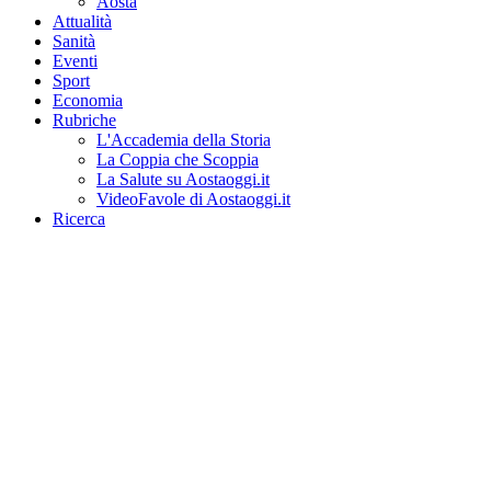
Aosta
Attualità
Sanità
Eventi
Sport
Economia
Rubriche
L'Accademia della Storia
La Coppia che Scoppia
La Salute su Aostaoggi.it
VideoFavole di Aostaoggi.it
Ricerca