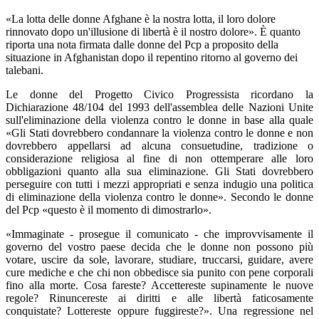
«La lotta delle donne Afghane è la nostra lotta, il loro dolore
rinnovato dopo un'illusione di libertà è il nostro dolore». È quanto
riporta una nota firmata dalle donne del Pcp a proposito della
situazione in Afghanistan dopo il repentino ritorno al governo dei
talebani.
Le donne del Progetto Civico Progressista ricordano la
Dichiarazione 48/104 del 1993 dell'assemblea delle Nazioni Unite
sull'eliminazione della violenza contro le donne in base alla quale
«Gli Stati dovrebbero condannare la violenza contro le donne e non
dovrebbero appellarsi ad alcuna consuetudine, tradizione o
considerazione religiosa al fine di non ottemperare alle loro
obbligazioni quanto alla sua eliminazione. Gli Stati dovrebbero
perseguire con tutti i mezzi appropriati e senza indugio una politica
di eliminazione della violenza contro le donne». Secondo le donne
del Pcp «questo è il momento di dimostrarlo».
«Immaginate - prosegue il comunicato - che improvvisamente il
governo del vostro paese decida che le donne non possono più
votare, uscire da sole, lavorare, studiare, truccarsi, guidare, avere
cure mediche e che chi non obbedisce sia punito con pene corporali
fino alla morte. Cosa fareste? Accettereste supinamente le nuove
regole? Rinuncereste ai diritti e alle libertà faticosamente
conquistate? Lottereste oppure fuggireste?». Una regressione nel