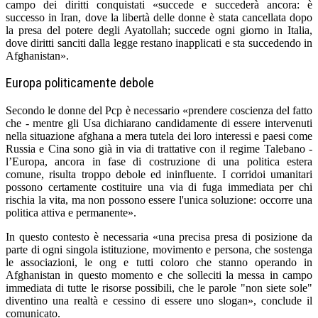
campo dei diritti conquistati «succede e succederà ancora: è
successo in Iran, dove la libertà delle donne è stata cancellata dopo
la presa del potere degli Ayatollah; succede ogni giorno in Italia,
dove diritti sanciti dalla legge restano inapplicati e sta succedendo in
Afghanistan».
Europa politicamente debole
Secondo le donne del Pcp è necessario «prendere coscienza del fatto
che - mentre gli Usa dichiarano candidamente di essere intervenuti
nella situazione afghana a mera tutela dei loro interessi e paesi come
Russia e Cina sono già in via di trattative con il regime Talebano -
l’Europa, ancora in fase di costruzione di una politica estera
comune, risulta troppo debole ed ininfluente. I corridoi umanitari
possono certamente costituire una via di fuga immediata per chi
rischia la vita, ma non possono essere l'unica soluzione: occorre una
politica attiva e permanente».
In questo contesto è necessaria «una precisa presa di posizione da
parte di ogni singola istituzione, movimento e persona, che sostenga
le associazioni, le ong e tutti coloro che stanno operando in
Afghanistan in questo momento e che solleciti la messa in campo
immediata di tutte le risorse possibili, che le parole "non siete sole"
diventino una realtà e cessino di essere uno slogan», conclude il
comunicato.