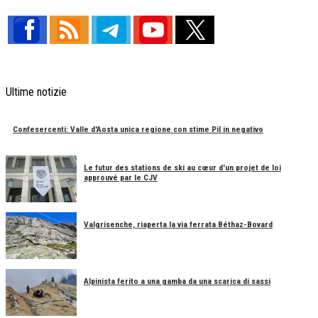
Ultime notizie
Confesercenti: Valle d'Aosta unica regione con stime Pil in negativo
Le futur des stations de ski au cœur d'un projet de loi
approuvé par le CJV
Valgrisenche, riaperta la via ferrata Béthaz-Bovard
Alpinista ferito a una gamba da una scarica di sassi