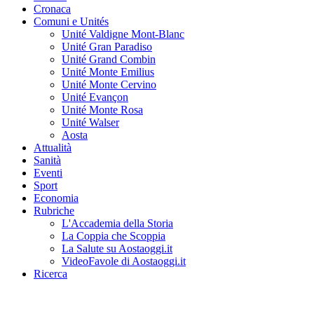
Cronaca
Comuni e Unités
Unité Valdigne Mont-Blanc
Unité Gran Paradiso
Unité Grand Combin
Unité Monte Emilius
Unité Monte Cervino
Unité Evançon
Unité Monte Rosa
Unité Walser
Aosta
Attualità
Sanità
Eventi
Sport
Economia
Rubriche
L'Accademia della Storia
La Coppia che Scoppia
La Salute su Aostaoggi.it
VideoFavole di Aostaoggi.it
Ricerca