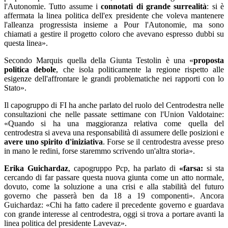
l'Autonomie. Tutto assume i
connotati di grande surrealità
: si è
affermata la linea politica dell'ex presidente che voleva mantenere
l'alleanza progressista insieme a Pour l'Autonomie, ma sono
chiamati a gestire il progetto coloro che avevano espresso dubbi su
questa linea».
Secondo Marquis quella della Giunta Testolin è una «
proposta
politica debole
, che isola politicamente la regione rispetto alle
esigenze dell'affrontare le grandi problematiche nei rapporti con lo
Stato».
Il capogruppo di FI ha anche parlato del ruolo del Centrodestra nelle
consultazioni che nelle passate settimane con l'Union Valdotaine:
«Quando si ha una maggioranza relativa come quella del
centrodestra si aveva una responsabilità di assumere delle posizioni e
avere uno spirito d'iniziativa
. Forse se il centrodestra avesse preso
in mano le redini, forse staremmo scrivendo un'altra storia».
Erika Guichardaz
, capogruppo Pcp, ha parlato di
«farsa:
si sta
cercando di far passare questa nuova giunta come un atto normale,
dovuto, come la soluzione a una crisi e alla stabilità del futuro
governo che passerà ben da 18 a 19 componenti». Ancora
Guichardaz: «Chi ha fatto cadere il precedente governo e guardava
con grande interesse al centrodestra, oggi si trova a portare avanti la
linea politica del presidente Lavevaz».