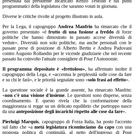
presentata dal presidente incaricato Renzo Testolin e sui punti
programmatici della legislatura che saranno votati in giornata.
Diverse le critiche rivolte al progetto illustrato in aula.
Per la Lega, il capogruppo
Andrea Manfrin
ha rimarcato che il
governo presentato «è
frutto di una fusione a freddo
di forze
politiche che hanno dimostrato in passato accese diversità di
vedute». Diversità non solo politiche, ma anche personali con le
passate prese di posizione di Alberto Bertin e Andrea Padovani
contro Augusto Rollandin per le vicende giudiziarie che nel recente
passato ha coinvolto l'attuale consigliere di Pour l'Autonomie.
Il programma depositato è «frettoloso»
, ha affermato inoltre il
capogruppo della Lega, e «accentua le perplessità sulle cose da fare
e su chi le farà», e le priorità segnalate sono «
solo frasi ad effetto
».
La questione sociale è la grande assente, ha rimarcato Manfrin:
«
non c'è una visione d'insieme
. Le questioni sono disperse, senza
coordinamento. E questo rivela che la conformazione della
maggioranza si regge su un delicato equilibrio che purtroppo nasce
da una
anteposizione degli incarichi rispetto alle cose da fare
».
Pierluigi Marquis
, capogruppo di Forza Italia, ha posto l'accento
sul fatto che «a
metà legislatura ricominciamo da capo
con una
proposta politica di continuità, al netto dell'ingresso di Pour