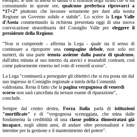
esempio, le liste di attesa in sanità o il dramma degli sfratti che si sta
consumando in queste ore,
qualcuno preferisca riprovarci a
“17+2”
piuttosto che lavorare seriamente per dare alla nostra
Regione un Governo solido e stabile". Lo scrive la
Lega Valle
d'Aosta
commentando la richiesta presentata oggi di una nuova
convocazione straordinaria del Consiglio Valle per
eleggere il
presidente della Regione
.
"Non si comprende - afferma la Lega - quale sia il senso di
continuare a riproporre una
compagine debole
, non solo nei
numeri, da una parte
tenuta assieme dalla paura di qualcuno
,
dall'altra minata al suo interno da atavici e insanabili contrasti, così
come palesemente emerso nel voto di venerdì scorso".
La Lega "continuerà a perseguire gli obiettivi che si era posta sin dal
suo ingresso in Consiglio regionale a tutela della Comunità
valdostana. Resta il fatto che la
pagina vergognosa di venerdì
scorso
non sarà cancellata da nessun esame di riparazione",
conclude.
Sempre dal centro destra,
Forza Italia
parla di
istituzioni
"mortificate"
e di "vergognosa sceneggiata, che mina dalle
fondamenta la credibilità di una
classe politica dimostratasi già
incapace
, negli ultimi anni, di andare oltre personalismi e lotte
intestine per la gestione e il mantenimento del potere".