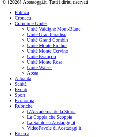
© {2026} Aostaoggi.it. Tutti i diritti riservati
Politica
Cronaca
Comuni e Unités
Unité Valdigne Mont-Blanc
Unité Gran Paradiso
Unité Grand Combin
Unité Monte Emilius
Unité Monte Cervino
Unité Evançon
Unité Monte Rosa
Unité Walser
Aosta
Attualità
Sanità
Eventi
Sport
Economia
Rubriche
L'Accademia della Storia
La Coppia che Scoppia
La Salute su Aostaoggi.it
VideoFavole di Aostaoggi.it
Ricerca