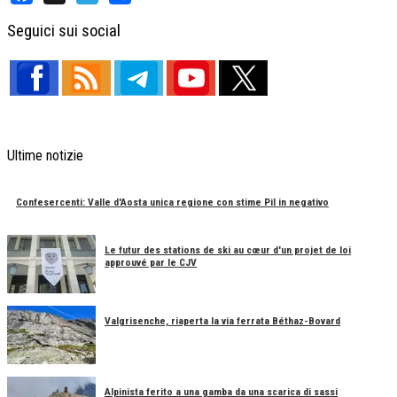
Facebook
X
Telegram
Share
Seguici sui social
Ultime notizie
Confesercenti: Valle d'Aosta unica regione con stime Pil in negativo
Le futur des stations de ski au cœur d'un projet de loi
approuvé par le CJV
Valgrisenche, riaperta la via ferrata Béthaz-Bovard
Alpinista ferito a una gamba da una scarica di sassi