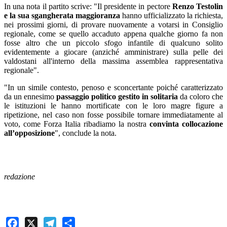
In una nota il partito scrive: "Il presidente in pectore
Renzo Testolin
e la sua sgangherata maggioranza
hanno ufficializzato la richiesta,
nei prossimi giorni, di provare nuovamente a votarsi in Consiglio
regionale, come se quello accaduto appena qualche giorno fa non
fosse altro che un piccolo sfogo infantile di qualcuno solito
evidentemente a giocare (anziché amministrare) sulla pelle dei
valdostani all'interno della massima assemblea rappresentativa
regionale".
"In un simile contesto, penoso e sconcertante poiché caratterizzato
da un ennesimo
passaggio politico gestito in solitaria
da coloro che
le istituzioni le hanno mortificate con le loro magre figure a
ripetizione, nel caso non fosse possibile tornare immediatamente al
voto, come Forza Italia ribadiamo la nostra
convinta collocazione
all’opposizione
", conclude la nota.
redazione