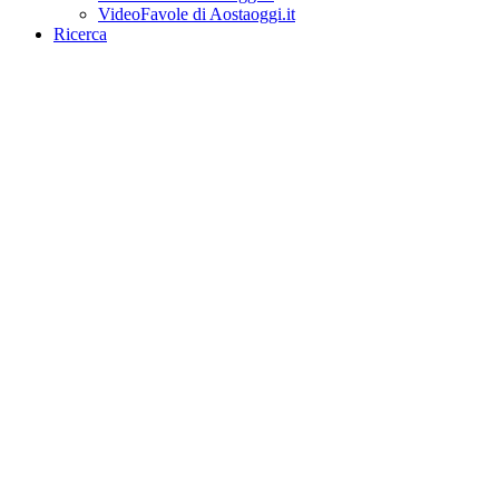
VideoFavole di Aostaoggi.it
Ricerca