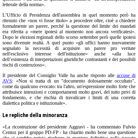
letterale della norma».
L’Ufficio di Presidenza dell'assemblea in quel momento però ha
ritenuto che «non vi fosse titolo» a procedere oltre, cioè a chiedere
formalmente un parere, perché la questione del limite dei mandati
era riferita a «mere ipotesi al momento non ancora verificatesi».
Dopo le elezioni regionali dello scorso settembre però quelle ipotesi
sono divenute realtà. A quel punto «gli uffici hanno nuovamente
segnalato la necessità di acquisire un parere pro veritate
nell'esclusivo interesse dell'istituzione» anche «alla luce
dell’esistenza di interpretazioni giuridiche contrastanti e dei possibili
rischi di contenzioso».
Il presidente del Consiglio Valle ha anche risposto alle
accuse di
AVS
: «Non si tratta di un "documento dolosamente occultato",
come da qualcuno evocato: tra l'altro, un'espressione molto forte che
attribuisce intenzioni e comportamenti molto gravi, del tutto privi di
fondamento, e che rischia di travalicare i limiti di una corretta
dialettica politica e istituzionale».
Le repliche della minoranza
«La ricostruzione del presidente Aggravi - ha commentato Fulvio
Centoz per il gruppo PD-FP - ha chiarito molto bene una questione
che si sarebbe potuta risolvere in maniera definitiva nella passata