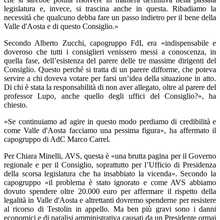
legislatura e, invece, si trascina anche in questa. Ribadiamo la
necessità che qualcuno debba fare un passo indietro per il bene della
Valle d'Aosta e di questo Consiglio.»
Secondo Alberto Zucchi, capogruppo FdI, era «indispensabile e
doveroso che tutti i consiglieri venissero messi a conoscenza, in
quella fase, dell’esistenza del parere delle tre massime dirigenti del
Consiglio. Questo perché si tratta di un parere difforme, che poteva
servire a chi doveva votare per farsi un’idea della situazione in atto.
Di chi è stata la responsabilità di non aver allegato, oltre al parere del
professor Lupo, anche quello degli uffici del Consiglio?», ha
chiesto.
«Se continuiamo ad agire in questo modo perdiamo di credibilità e
come Valle d'Aosta facciamo una pessima figura», ha affermato il
capogruppo di AdC Marco Carrel.
Per Chiara Minelli, AVS, questa è «una brutta pagina per il Governo
regionale e per il Consiglio, soprattutto per l’Ufficio di Presidenza
della scorsa legislatura che ha insabbiato la vicenda». Secondo la
capogruppo «il problema è stato ignorato e come AVS abbiamo
dovuto spendere oltre 20.000 euro per affermare il rispetto della
legalità in Valle d'Aosta e altrettanti dovremo spenderne per resistere
al ricorso di Testolin in appello. Ma ben più gravi sono i danni
economici e di paralisi amministrativa causati da un Presidente ormai