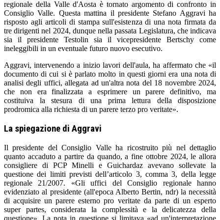
regionale della Valle d'Aosta è tornato argomento di confronto in
Consiglio Valle. Questa mattina il presidente Stefano Aggravi ha
risposto agli articoli di stampa sull'esistenza di una nota firmata da
tre dirigenti nel 2024, dunque nella passata Legislatura, che indicava
sia il presidente Testolin sia il vicepresidente Bertschy come
ineleggibili in un eventuale futuro nuovo esecutivo.
Aggravi, intervenendo a inizio lavori dell'aula, ha affermato che «il
documento di cui si è parlato molto in questi giorni era una nota di
analisi degli uffici, allegata ad un'altra nota del 18 novembre 2024,
che non era finalizzata a esprimere un parere definitivo, ma
costituiva la stesura di una prima lettura della disposizione
prodromica alla richiesta di un parere terzo pro veritate».
La spiegazione di Aggravi
Il presidente del Consiglio Valle ha ricostruito più nel dettaglio
quanto accaduto a partire da quando, a fine ottobre 2024, le allora
consigliere di PCP Minelli e Guichardaz avevano sollevate la
questione dei limiti previsti dell’articolo 3, comma 3, della legge
regionale 21/2007. «Gli uffici del Consiglio regionale hanno
evidenziato al presidente (all'epoca Alberto Bertin, ndr) la necessità
di acquisire un parere esterno pro veritate da parte di un esperto
super partes, considerata la complessità e la delicatezza della
questione». La nota in questione si limitava «ad un'interpretazione