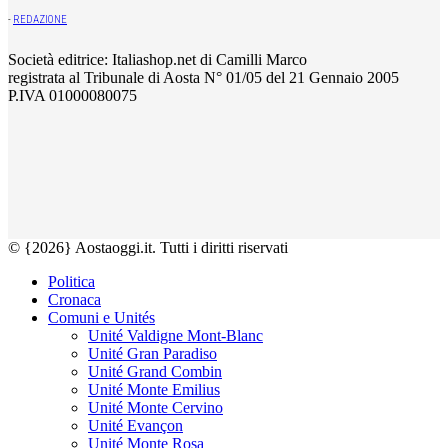
-
REDAZIONE
Società editrice: Italiashop.net di Camilli Marco
registrata al Tribunale di Aosta N° 01/05 del 21 Gennaio 2005
P.IVA 01000080075
© {2026} Aostaoggi.it. Tutti i diritti riservati
Politica
Cronaca
Comuni e Unités
Unité Valdigne Mont-Blanc
Unité Gran Paradiso
Unité Grand Combin
Unité Monte Emilius
Unité Monte Cervino
Unité Evançon
Unité Monte Rosa