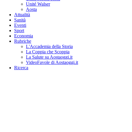
Unité Walser
Aosta
Attualità
Sanità
Eventi
Sport
Economia
Rubriche
L'Accademia della Storia
La Coppia che Scoppia
La Salute su Aostaoggi.it
VideoFavole di Aostaoggi.it
Ricerca