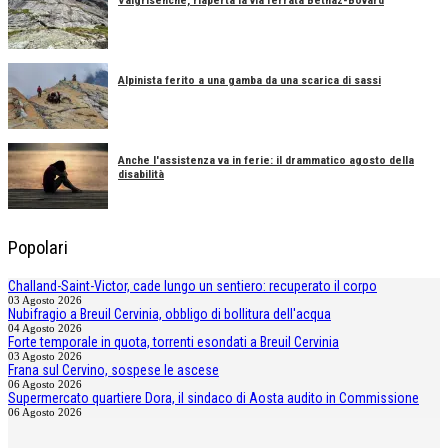
Valgrisenche, riaperta la via ferrata Béthaz-Bovard
Alpinista ferito a una gamba da una scarica di sassi
Anche l'assistenza va in ferie: il drammatico agosto della
disabilità
Popolari
Challand-Saint-Victor, cade lungo un sentiero: recuperato il corpo
03 Agosto 2026
Nubifragio a Breuil Cervinia, obbligo di bollitura dell'acqua
04 Agosto 2026
Forte temporale in quota, torrenti esondati a Breuil Cervinia
03 Agosto 2026
Frana sul Cervino, sospese le ascese
06 Agosto 2026
Supermercato quartiere Dora, il sindaco di Aosta audito in Commissione
06 Agosto 2026