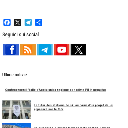
Facebook
X
Telegram
Share
Seguici sui social
Ultime notizie
Confesercenti: Valle d'Aosta unica regione con stime Pil in negativo
Le futur des stations de ski au cœur d'un projet de loi
approuvé par le CJV