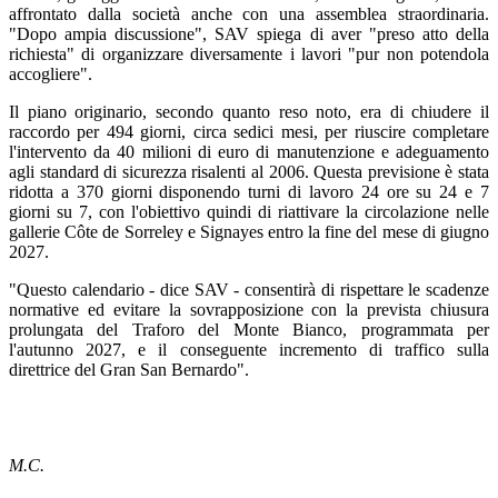
affrontato dalla società anche con una assemblea straordinaria.
"Dopo ampia discussione", SAV spiega di aver "preso atto della
richiesta" di organizzare diversamente i lavori "pur non potendola
accogliere".
Il piano originario, secondo quanto reso noto, era di chiudere il
raccordo per 494 giorni, circa sedici mesi, per riuscire completare
l'intervento da 40 milioni di euro di manutenzione e adeguamento
agli standard di sicurezza risalenti al 2006. Questa previsione è stata
ridotta a 370 giorni disponendo turni di lavoro 24 ore su 24 e 7
giorni su 7, con l'obiettivo quindi di riattivare la circolazione nelle
gallerie Côte de Sorreley e Signayes entro la fine del mese di giugno
2027.
"Questo calendario - dice SAV - consentirà di rispettare le scadenze
normative ed evitare la sovrapposizione con la prevista chiusura
prolungata del Traforo del Monte Bianco, programmata per
l'autunno 2027, e il conseguente incremento di traffico sulla
direttrice del Gran San Bernardo".
M.C.