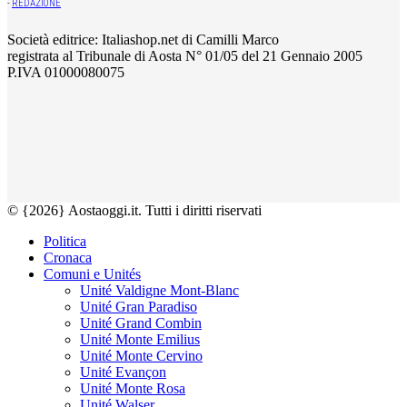
-
REDAZIONE
Società editrice: Italiashop.net di Camilli Marco
registrata al Tribunale di Aosta N° 01/05 del 21 Gennaio 2005
P.IVA 01000080075
© {2026} Aostaoggi.it. Tutti i diritti riservati
Politica
Cronaca
Comuni e Unités
Unité Valdigne Mont-Blanc
Unité Gran Paradiso
Unité Grand Combin
Unité Monte Emilius
Unité Monte Cervino
Unité Evançon
Unité Monte Rosa
Unité Walser