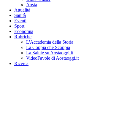
Aosta
Attualità
Sanità
Eventi
Sport
Economia
Rubriche
L'Accademia della Storia
La Coppia che Scoppia
La Salute su Aostaoggi.it
VideoFavole di Aostaoggi.it
Ricerca