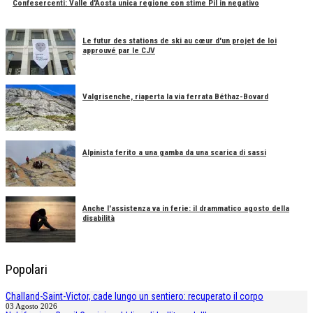
Confesercenti: Valle d'Aosta unica regione con stime Pil in negativo
Le futur des stations de ski au cœur d'un projet de loi
approuvé par le CJV
Valgrisenche, riaperta la via ferrata Béthaz-Bovard
Alpinista ferito a una gamba da una scarica di sassi
Anche l'assistenza va in ferie: il drammatico agosto della
disabilità
Popolari
Challand-Saint-Victor, cade lungo un sentiero: recuperato il corpo
03 Agosto 2026