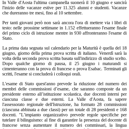
In Valle d'Aosta l'ultima campanella suonerà il 10 giugno e sancirà
l'inizio delle vacanze estive per 11.325 alunni e studenti. Vacanze
che dureranno tre mesi, fino al 10 settembre.
Per tanti giovani però non sarà ancora l'ora di mettere via i libri di
testo: nelle prossime settimane in 1.152 effettueranno l'esame finale
del primo ciclo di istruzione mentre in 930 affronteranno l'esame di
Stato.
La prima data segnata sul calendario per la Maturità è quella del 18
giugno, giorno della prima prova scritta di italiano. Venerdì sarà la
volta della seconda prova scritta basata sull'indirizzo di studio scelto.
Dopo qualche giorno di pausa, il 25 giugno i maturandi si
cimenteranno con la prova di francese o prova Esabac. Terminati gli
scritti, l'esame si concluderà i colloqui orali.
L'esame di Stato quest'anno prevede la riduzione del numero dei
membri delle commissioni d’esame, che saranno composte da un
presidente esterno all’istituzione scolastica, due docenti interni per
ciascuna classe e due esterni. La Valle d'Aosta, fa sapere
l'assessorato regionale dell'Istruzione, ha formato 28 commissioni
(ciascuna abbinata a due classi) per un totale di 28 presidenti e 168
docenti. "L’impianto organizzativo prevede regole specifiche per
tutelare il bilinguismo: al fine di garantire la presenza del docente di
francese senza aumentare il numero dei commissari, la lingua