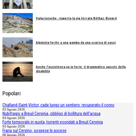
Valgrisenche, riaperta la via ferrata Béthaz-Bovard
Alpinista ferito a una gamba da una scarica di sassi
Anche l'assistenza va in ferie: il drammatico agosto della
disabilità
Popolari
Challand-Saint-Victor, cade lungo un sentiero: recuperato il corpo
03 Agosto 2026
Nubifragio a Breuil Cervinia, obbligo di bollitura dell'acqua
04 Agosto 2026
Forte temporale in quota, torrenti esondati a Breuil Cervinia
03 Agosto 2026
Frana sul Cervino, sospese le ascese
06 Agosto 2026