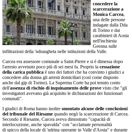
concedere la
scarcerazione a
Monica Carcea
,
una delle persone
indagate dalla Dda
di Torino e dai
carabinieri di Aosta
nell'inchiesta
Geenna sulle
infiltrazioni della 'ndrangheta nelle istituzioni della Valle.
Carcea era assessore comunale a Saint-Pierre e si è dimessa dopo
l'arresto avvenuto poco più di sei mesi fa. Proprio la
cessazione
della carica pubblica
è uno dei fattori che ha convinto i giudici a
concedere alla donna gli arresti domiciliari (così come disposto
anche dal gip di Torino). La Suprema Corte ha poi tenuto conto
dell'
assenza di rischio di inquinamento delle prove
visto che "gli
investigatori avevano già acquisito le dichiarazioni dei funzionari
comunali".
I giudici di Roma hanno inoltre
smontato alcune delle conclusioni
del tribunale del Riesame
quando negò la scarcerazione di Carcea.
Secondo il Riesame, Carcea aveva dimostrato "capacità di
interlocuzione, anche spavalda" con "acclamate personalità
di spicco della locale di 'ndrina operante in Valle d'Aosta" e durante