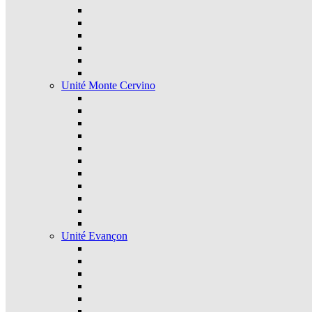
Unité Monte Cervino
Unité Evançon