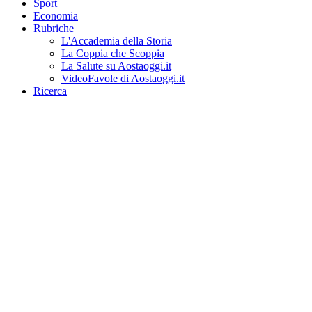
Sport
Economia
Rubriche
L'Accademia della Storia
La Coppia che Scoppia
La Salute su Aostaoggi.it
VideoFavole di Aostaoggi.it
Ricerca