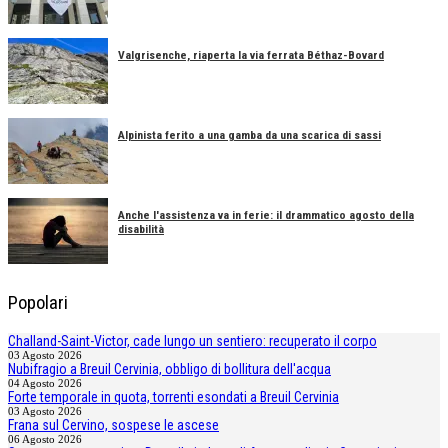
Valgrisenche, riaperta la via ferrata Béthaz-Bovard
Alpinista ferito a una gamba da una scarica di sassi
Anche l'assistenza va in ferie: il drammatico agosto della
disabilità
Popolari
Challand-Saint-Victor, cade lungo un sentiero: recuperato il corpo
03 Agosto 2026
Nubifragio a Breuil Cervinia, obbligo di bollitura dell'acqua
04 Agosto 2026
Forte temporale in quota, torrenti esondati a Breuil Cervinia
03 Agosto 2026
Frana sul Cervino, sospese le ascese
06 Agosto 2026