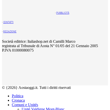
-
PUBBLICITÀ
-
CONTATTI
-
REDAZIONE
Società editrice: Italiashop.net di Camilli Marco
registrata al Tribunale di Aosta N° 01/05 del 21 Gennaio 2005
P.IVA 01000080075
© {2026} Aostaoggi.it. Tutti i diritti riservati
Politica
Cronaca
Comuni e Unités
Unité Valdigne Mont-Blanc