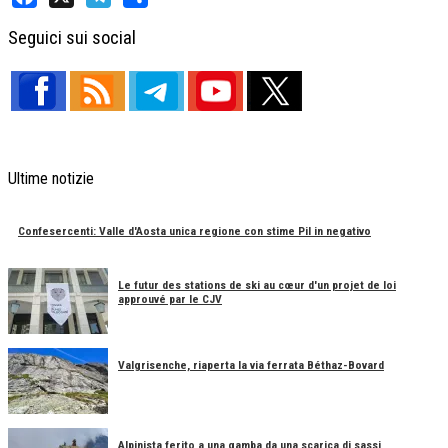
Facebook
X
Telegram
Share
Seguici sui social
Ultime notizie
Confesercenti: Valle d'Aosta unica regione con stime Pil in negativo
Le futur des stations de ski au cœur d'un projet de loi
approuvé par le CJV
Valgrisenche, riaperta la via ferrata Béthaz-Bovard
Alpinista ferito a una gamba da una scarica di sassi