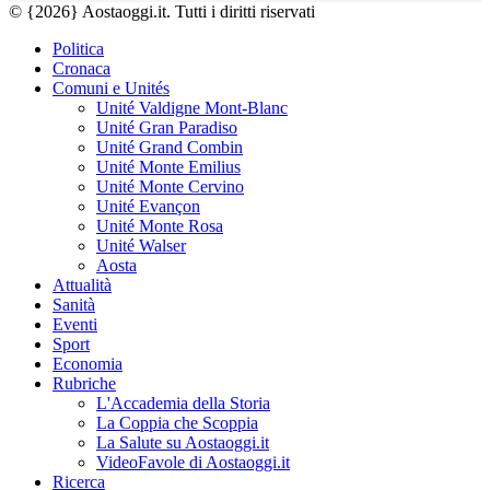
© {2026} Aostaoggi.it. Tutti i diritti riservati
Politica
Cronaca
Comuni e Unités
Unité Valdigne Mont-Blanc
Unité Gran Paradiso
Unité Grand Combin
Unité Monte Emilius
Unité Monte Cervino
Unité Evançon
Unité Monte Rosa
Unité Walser
Aosta
Attualità
Sanità
Eventi
Sport
Economia
Rubriche
L'Accademia della Storia
La Coppia che Scoppia
La Salute su Aostaoggi.it
VideoFavole di Aostaoggi.it
Ricerca