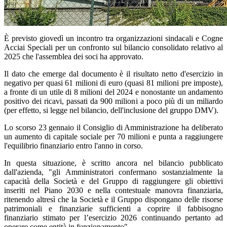
È previsto giovedì un incontro tra organizzazioni sindacali e Cogne
Acciai Speciali per un confronto sul bilancio consolidato relativo al
2025 che l'assemblea dei soci ha approvato.
Il dato che emerge dal documento è il risultato netto d'esercizio in
negativo per quasi 61 milioni di euro (quasi 81 milioni pre imposte),
a fronte di un utile di 8 milioni del 2024 e nonostante un andamento
positivo dei ricavi, passati da 900 milioni a poco più di un miliardo
(per effetto, si legge nel bilancio, dell'inclusione del gruppo DMV).
Lo scorso 23 gennaio il Consiglio di Amministrazione ha deliberato
un aumento di capitale sociale per 70 milioni e punta a raggiungere
l'equilibrio finanziario entro l'anno in corso.
In questa situazione, è scritto ancora nel bilancio pubblicato
dall'azienda, "gli Amministratori confermano sostanzialmente la
capacità della Società e del Gruppo di raggiungere gli obiettivi
inseriti nel Piano 2030 e nella contestuale manovra finanziaria,
ritenendo altresì che la Società e il Gruppo dispongano delle risorse
patrimoniali e finanziarie sufficienti a coprire il fabbisogno
finanziario stimato per l’esercizio 2026 continuando pertanto ad
operare come entità in funzionamento".